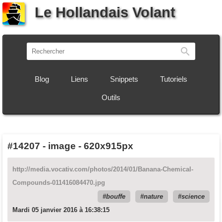
Le Hollandais Volant
Recherch
Blog
Liens
Snippets
Tutoriels
Outils
#14207
-
image - 620x915px
http://media.vocativ.com/photos/2014/01/Banana-Chemical-
Compounds-011416084470.jpg
bouffe
nature
science
Mardi 05 janvier 2016 à 16:38:15