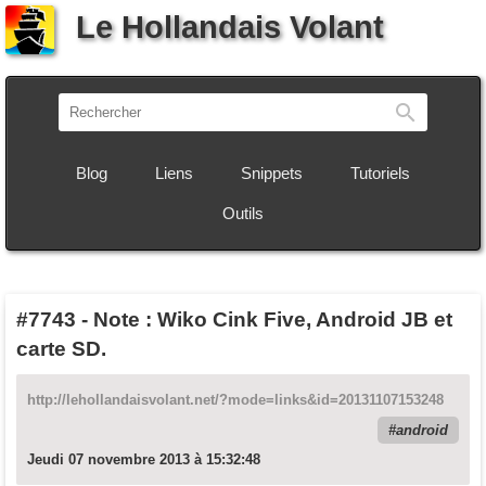
Le Hollandais Volant
Recherch
Blog
Liens
Snippets
Tutoriels
Outils
#7743
-
Note : Wiko Cink Five, Android JB et
carte SD.
http://lehollandaisvolant.net/?mode=links&id=20131107153248
android
Jeudi 07 novembre 2013 à 15:32:48