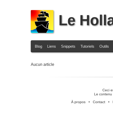
Le Holl
Blog
Liens
Snippets
Tutoriels
Outils
Aucun article
Ceci e
Le contenu 
À propos
•
Contact
•