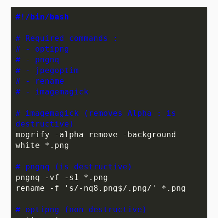
#!/bin/bash
# Required commands :

# - optipng

# - pngnq

# - jpegoptim

# - rename

# - imagemagick
# imagemagick (removes Alpha : is 
destructive)
mogrify -alpha remove -background 
white *.png

# pngnq (is destructive)
pngnq -vf -s1 *.png

rename -f 's/-nq8.png$/.png/' *.png

# optipng (non destructive)