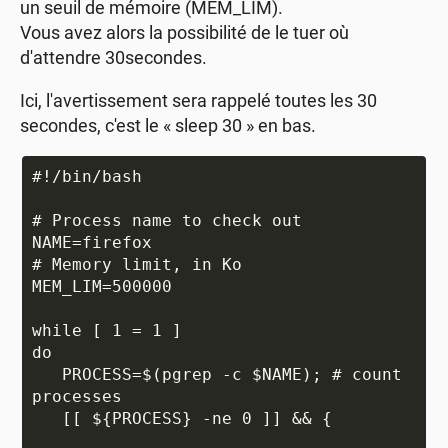
un seuil de mémoire (MEM_LIM).
Vous avez alors la possibilité de le tuer où
d'attendre 30secondes.
Ici, l'avertissement sera rappelé toutes les 30
secondes, c'est le « sleep 30 » en bas.
#!/bin/bash

# Process name to check out

NAME=firefox

# Memory limit, in Ko

MEM_LIM=500000

while [ 1 = 1 ]

do

   PROCESS=$(pgrep -c $NAME); # count 
processes

   [[ ${PROCESS} -ne 0 ]] && {
