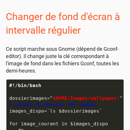
Changer de fond d'écran à
intervalle régulier
Ce script marche sous Gnome (dépend de Gconf-
editor). Il change juste la clé correspondant à
l'image de fond dans les fichiers Gconf, toutes les
demi-heures.
#!/bin/bash
dossierimages="
$HOME/Images/wallpaper/
" 
# chemin du dossier des images
images_dispo=`ls $dossierimages`

for image_courant in $images_dispo
