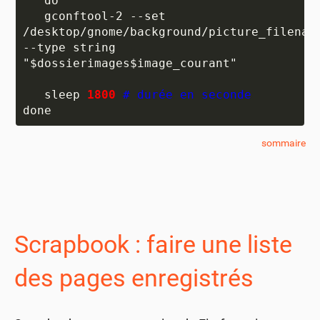
   do

   gconftool-2 --set 
/desktop/gnome/background/picture_filename
--type string 
"$dossierimages$image_courant"

   sleep 
1800
# durée en seconde
sommaire
Scrapbook : faire une liste
des pages enregistrés