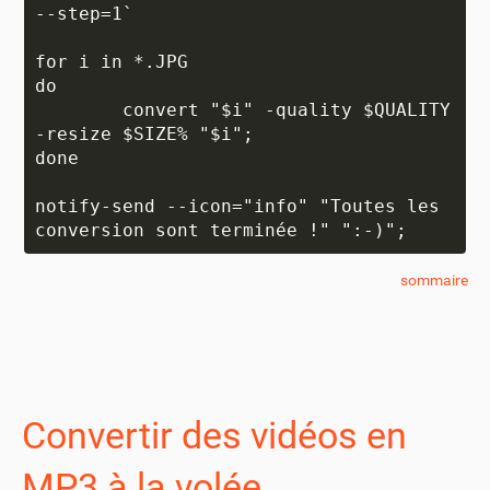
--step=1`

for i in *.JPG

do

	convert "$i" -quality $QUALITY 
-resize $SIZE% "$i";

done

notify-send --icon="info" "Toutes les 
sommaire
Convertir des vidéos en
MP3 à la volée