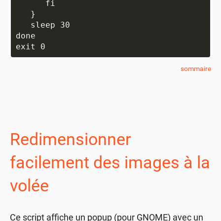
      fi

   }

   sleep 30

done

sommaire
Redimensionner
facilement des images à la
volée
Ce script affiche un popup (pour GNOME) avec un