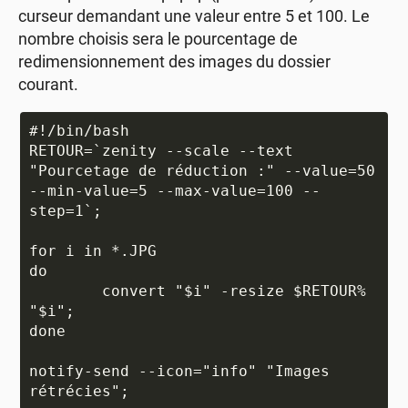
curseur demandant une valeur entre 5 et 100. Le
nombre choisis sera le pourcentage de
redimensionnement des images du dossier
courant.
#!/bin/bash

RETOUR=`zenity --scale --text 
"Pourcetage de réduction :" --value=50 
--min-value=5 --max-value=100 --
step=1`;

for i in *.JPG

do

	convert "$i" -resize $RETOUR% 
"$i";

done

notify-send --icon="info" "Images 