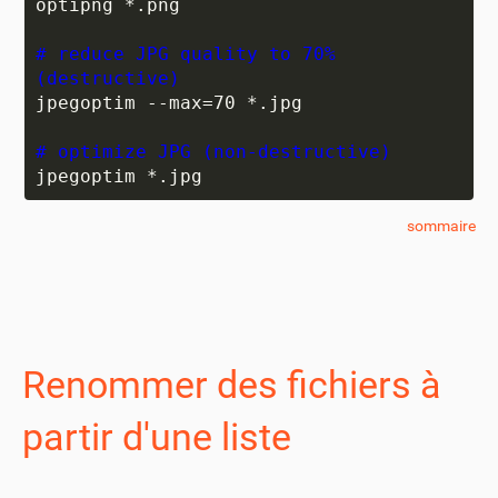
optipng *.png

# reduce JPG quality to 70% 
(destructive)
jpegoptim --max=70 *.jpg

# optimize JPG (non-destructive)
jpegoptim *.jpg
sommaire
Renommer des fichiers à
partir d'une liste