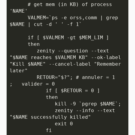
      # get mem (in KB) of process 
'NAME'

      VALMEM=`ps -e orss,comm | grep 
$NAME | cut -d ' ' -f 1`

      if [ $VALMEM -gt $MEM_LIM ]

      then

         zenity --question --text 
"$NAME reaches $VALMEM KB" --ok-label 
"Kill $NAME" --cancel-label "Remember 
later"

         RETOUR="$?"; # annuler = 1   
;   valider = 0

            if [ $RETOUR = 0 ]

            then

               kill -9 `pgrep $NAME`;

               zenity --info --text 
"$NAME successfully killed"

               exit 0

            fi
