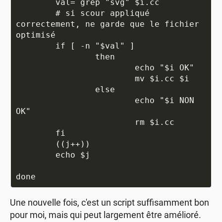
	val=`grep "svg" $i.cc`

	# si scour appliqué 
correctement, ne garde que le fichier 
optimisé

	if [ -n "$val" ]

		then

			echo "$i OK"

			mv $i.cc $i

		else

			echo "$i NON 
OK"

			rm $i.cc

	fi

	((j++))

	echo $j

Une nouvelle fois, c'est un script suffisamment bon
pour moi, mais qui peut largement être amélioré.