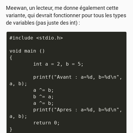
Meewan, un lecteur, me donne également cette
variante, qui devrait fonctionner pour tous les types
de variables (pas juste des int) :
#include <stdio.h>

void main ()

{

	int a = 2, b = 5;

	printf("Avant : a=%d, b=%d\n", 
a, b);

	a ^= b;

	b ^= a;

	a ^= b;

	printf("Apres : a=%d, b=%d\n", 
a, b);

	return 0;
