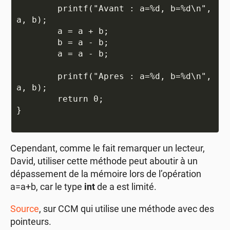
	printf("Avant : a=%d, b=%d\n", 
a, b);

	a = a + b;

	b = a - b;

	a = a - b;

	printf("Apres : a=%d, b=%d\n", 
a, b);

	return 0;

}

Cependant, comme le fait remarquer un lecteur,
David, utiliser cette méthode peut aboutir à un
dépassement de la mémoire lors de l’opération
a=a+b, car le type
int
de a est limité.
Source
, sur CCM qui utilise une méthode avec des
pointeurs.