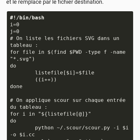
et le remplace par le fichier destination.
#!/bin/bash
i=0

j=0

# On liste les fichiers SVG dans un 
tableau :

for file in $(find $PWD -type f -name 
"*.svg")

do 

	listefile[$i]=$file

	((i++))

done

# On applique scour sur chaque entrée 
du tableau :

for i in "${listefile[@]}"

do

	python ~/.scour/scour.py -i $i 
-o $i.cc
