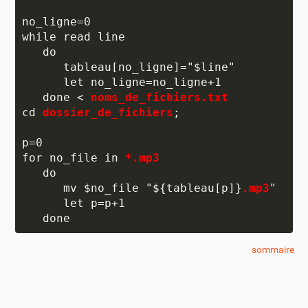
no_ligne=0

while read line

   do

      tableau[no_ligne]="$line"

      let no_ligne=no_ligne+1

   done < 
noms_de_fichiers.txt
cd 
dossier_de_fichiers
;

p=0

for no_file in 
*.mp3
   do

      mv $no_file "${tableau[p]}
.mp3
"

      let p=p+1

sommaire