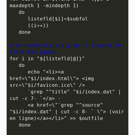
maxdepth 1 -mindepth 1)

   do 

      listefld[$i]=$subfol

      ((i++))

   done

# on recherche via grep le lien et le 
titre des pages.
for i in "${listefld[@]}"

   do

      echo "<li><a 
href=\"$i/index.html\"> <img 
src=\"$i/favicon.ico\" />

      `grep "^title" "$i/index.dat" | 
cut -c 7- `</a> - 

      <a href=\"`grep "^source" 
"$i/index.dat" | cut -c 8- ` \"> (voir 
en ligne)</a></li>" >> $outfile

   done
