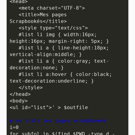
<head>

   <meta charset="UTF-8">

   <title>Mes pages 
Scrapbookés</title>

   <style type="text/css">

   #list li img { width:16px; 
height:16px; margin-right: 5px; }

   #list li a { line-height:18px; 
vertical-align:middle; }

   #list li a { color:gray; text-
decoration:none; }

   #list li a:hover { color:black; 
text-decoration:underline; }

   </style>

</head>

<body>

<ul id="list">' > $outfile

# on liste les pages scrapbookés
i=0

for subfol in $(find $PWD -type d -