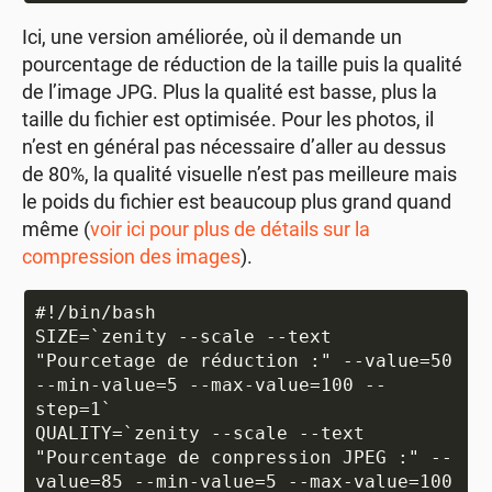
Ici, une version améliorée, où il demande un
pourcentage de réduction de la taille puis la qualité
de l’image JPG. Plus la qualité est basse, plus la
taille du fichier est optimisée. Pour les photos, il
n’est en général pas nécessaire d’aller au dessus
de 80%, la qualité visuelle n’est pas meilleure mais
le poids du fichier est beaucoup plus grand quand
même (
voir ici pour plus de détails sur la
compression des images
).
#!/bin/bash

SIZE=`zenity --scale --text 
"Pourcetage de réduction :" --value=50 
--min-value=5 --max-value=100 --
step=1`

QUALITY=`zenity --scale --text 
"Pourcentage de conpression JPEG :" --
value=85 --min-value=5 --max-value=100 