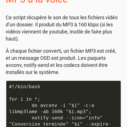
Ce script récupère le son de tous les fichiers vidéo
d’un dossier. Il produit du MP3 à 160 kbps (si les
vidéos viennent de youtube, inutile de faire plus
haut).
À chaque fichier converti, un fichier MP3 est créé,
et un message OSD est produit. Les paquets
avconv, notify-send et les codecs doivent être
installés sur le système.
#!/bin/bash

for i in *;

	do avconv -i "$i" -c:a 
libmp3lame -ab 160k "$i.mp3";

	notify-send --icon="info" 
"Conversion terminée" "$i" --expire-