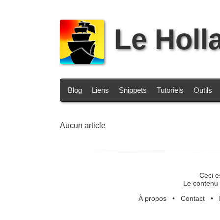
Le Holl
Blog
Liens
Snippets
Tutoriels
Outils
Aucun article
Ceci e
Le contenu 
À propos
•
Contact
•