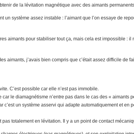
’obtenir de la lévitation magnétique avec des aimants permanent
 un système assez instable : l’aimant que l’on essaye de repouss
tres aimants pour stabiliser tout ça, mais cela est impossible : 
s aimants, j’avais bien compris que c’était assez difficile de fai
vite. C’est possible car elle n’est pas immobile.
ne car le diamagnétisme n’entre pas dans le cas des « aimants 
ne car c’est un système asservi qui adapte automatiquement et en
t pas totalement en lévitation. Il y a un point de contact mécaniq
es charges électriques (pas magnétiques), et son exploitation int