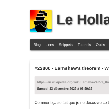
Le Holl
Blog
Liens
Snippets
Tutoriels
Outils
#22800
-
Earnshaw's theorem - W
https://en.wikipedia.org/wiki/Earnshaw%27s_t
Samedi 13 décembre 2025 à 06:59:15
Comment ça se fait que je ne découvre ce