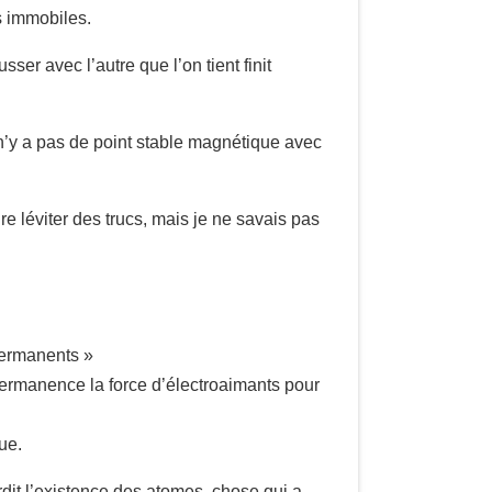
s immobiles.
er avec l’autre que l’on tient finit
il n’y a pas de point stable magnétique avec
re léviter des trucs, mais je ne savais pas
permanents »
 permanence la force d’électroaimants pour
ue.
erdit l’existence des atomes, chose qui a