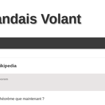
andais Volant
ikipedia
heorem
 théorème que maintenant ?