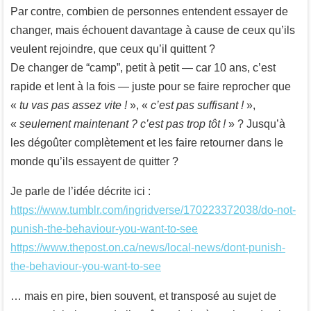
Par contre, combien de personnes entendent essayer de
changer, mais échouent davantage à cause de ceux qu’ils
veulent rejoindre, que ceux qu’il quittent ?
De changer de “camp”, petit à petit — car 10 ans, c’est
rapide et lent à la fois — juste pour se faire reprocher que
«
tu vas pas assez vite !
», «
c’est pas suffisant !
»,
«
seulement maintenant ? c’est pas trop tôt !
» ? Jusqu’à
les dégoûter complètement et les faire retourner dans le
monde qu’ils essayent de quitter ?
Je parle de l’idée décrite ici :
https://www.tumblr.com/ingridverse/170223372038/do-not-
punish-the-behaviour-you-want-to-see
https://www.thepost.on.ca/news/local-news/dont-punish-
the-behaviour-you-want-to-see
… mais en pire, bien souvent, et transposé au sujet de