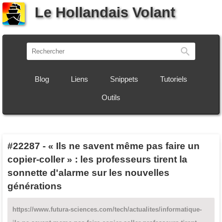
Le Hollandais Volant
Recherch
Blog
Liens
Snippets
Tutoriels
Outils
#22287
-
« Ils ne savent même pas faire un
copier-coller » : les professeurs tirent la
sonnette d'alarme sur les nouvelles
générations
https://www.futura-sciences.com/tech/actualites/informatique-