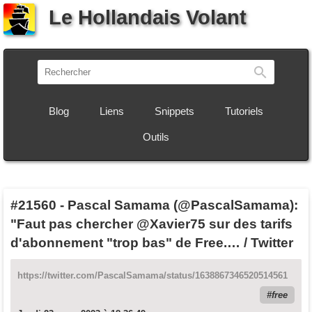
Le Hollandais Volant
Recherch
Blog
Liens
Snippets
Tutoriels
Outils
#21560
-
Pascal Samama (@PascalSamama):
"Faut pas chercher @Xavier75 sur des tarifs
d'abonnement "trop bas" de Free.… / Twitter
https://twitter.com/PascalSamama/status/1638867346520514561
free