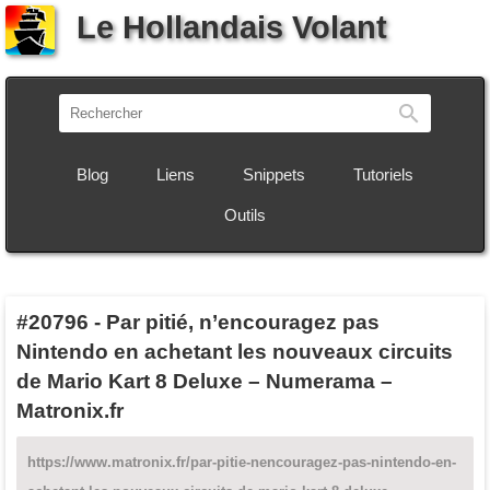
Le Hollandais Volant
Recherch
Blog
Liens
Snippets
Tutoriels
Outils
#20796
-
Par pitié, n’encouragez pas
Nintendo en achetant les nouveaux circuits
de Mario Kart 8 Deluxe – Numerama –
Matronix.fr
https://www.matronix.fr/par-pitie-nencouragez-pas-nintendo-en-