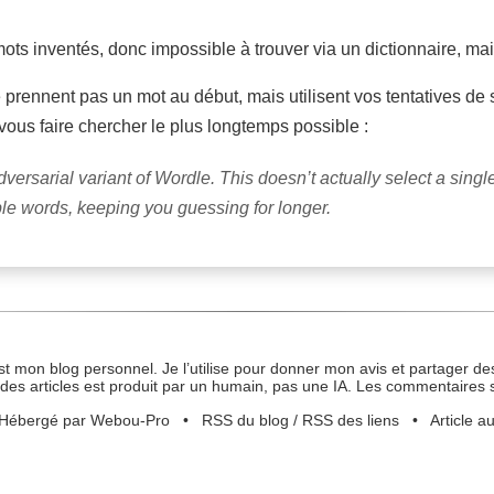
ots inventés, donc impossible à trouver via un dictionnaire, ma
 ne prennent pas un mot au début, mais utilisent vos tentatives de
 vous faire chercher le plus longtemps possible :
versarial variant of Wordle. This doesn’t actually select a sing
ble words, keeping you guessing for longer.
st mon blog personnel. Je l’utilise pour donner mon avis et partager des
des articles est produit par un humain, pas une IA. Les commentaires 
Hébergé par Webou-Pro
•
RSS du blog
/
RSS des liens
•
Article a