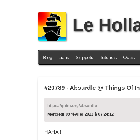
Le Holl
Blog
Liens
Snippets
Tutoriels
Outils
#20789
-
Absurdle @ Things Of In
https://qntm.org/absurdle
Mercredi 09 février 2022 à 07:24:12
HAHA !