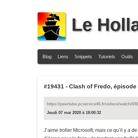
Le Holl
Blog
Liens
Snippets
Tutoriels
Outils
#19431
-
Clash of Fredo, épisode 
https://peertube.pcservice46.fr/videos/watch/6
Jeudi 07 mai 2020 à 18:00:32
J’aime troller Microsoft, mais ce qu’il y a 