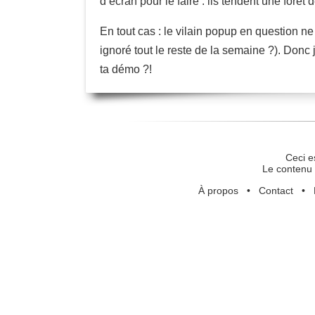
d’écran pour le faire : ils tendent une forê
En tout cas : le vilain popup en question ne
ignoré tout le reste de la semaine ?). Donc
ta démo ?!
Ceci e
Le contenu 
À propos
•
Contact
•