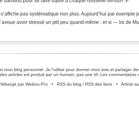
t de bambou pour se faire battre à chaque nouvelle version :P
 s’affiche pas systématique non plus. Aujourd’hui par exemple je 
 j’avoue avoir stressé un ptit peu quand-même : et si — loi de M
st mon blog personnel. Je l’utilise pour donner mon avis et partager des
des articles est produit par un humain, pas une IA. Les commentaires 
Hébergé par Webou-Pro
•
RSS du blog
/
RSS des liens
•
Article a