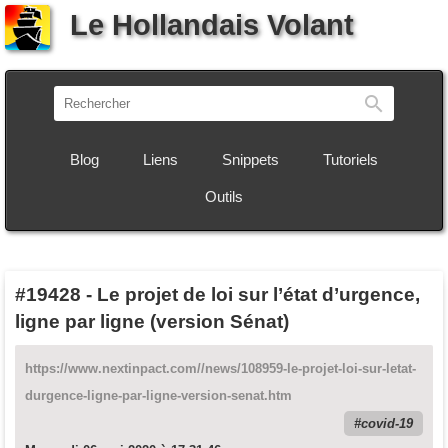
Le Hollandais Volant
Recherch
Blog
Liens
Snippets
Tutoriels
Outils
#19428
-
Le projet de loi sur l’état d’urgence,
ligne par ligne (version Sénat)
https://www.nextinpact.com//news/108959-le-projet-loi-sur-letat-
durgence-ligne-par-ligne-version-senat.htm
covid-19