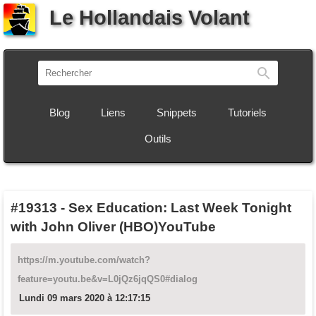
Le Hollandais Volant
Recherch
Blog
Liens
Snippets
Tutoriels
Outils
#19313
-
Sex Education: Last Week Tonight
with John Oliver (HBO)YouTube
https://m.youtube.com/watch?
feature=youtu.be&v=L0jQz6jqQS0#dialog
Lundi 09 mars 2020 à 12:17:15