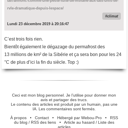
tait-annonc-comme-une-petite-fuite-de-mthane-aux-tats-unis-se-
rvle-dramatique-depuis-lespace/
climat
Lundi 23 décembre 2019 à 20:16:47
C’est trois fois rien.
Bientôt également le dégazage du permafrost des
13 millions de km² de la Sibérie et ça sera bon pour les 24
°C de plus d’ici la fin du siècle. Top :)
Ceci est mon blog personnel. Je l’utilise pour donner mon
avis et partager des trucs.
Le contenu des articles est produit par un humain, pas une
IA. Les commentaires sont fermés.
À propos
•
Contact
•
Hébergé par Webou-Pro
•
RSS
du blog
/
RSS des liens
•
Article au hasard
/
Liste des
articles