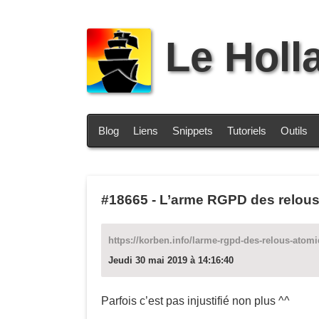
Le Holl
Blog
Liens
Snippets
Tutoriels
Outils
#18665
-
L’arme RGPD des relous
https://korben.info/larme-rgpd-des-relous-atom
Jeudi 30 mai 2019 à 14:16:40
Parfois c’est pas injustifié non plus ^^