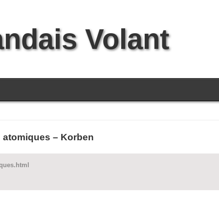
andais Volant
 atomiques – Korben
iques.html