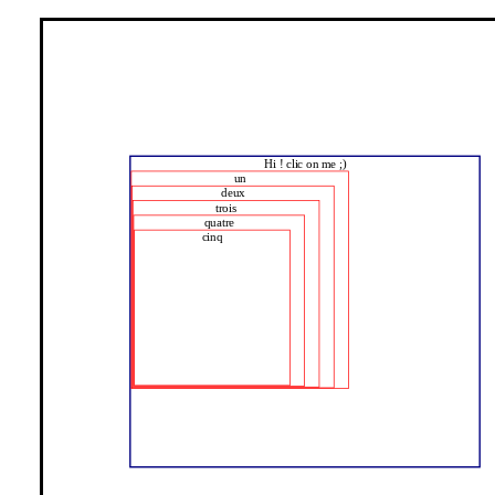
Hi ! clic on me ;)
un
deux
trois
quatre
cinq