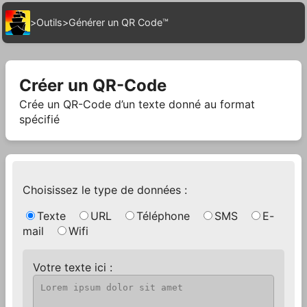
>
Outils
>
Générer un QR Code™
Créer un QR-Code
Crée un QR-Code d’un texte donné au format
spécifié
Choisissez le type de données :
Texte
URL
Téléphone
SMS
E-
mail
Wifi
Votre texte ici :