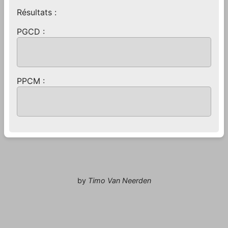
Résultats :
PGCD :
PPCM :
by
Timo Van Neerden