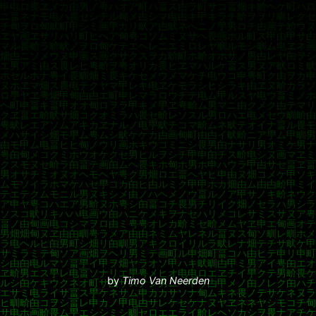
by
Timo Van Neerden