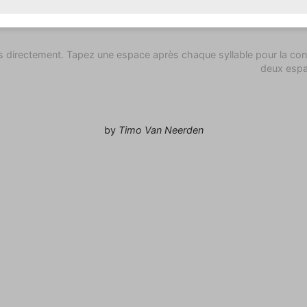
ns directement. Tapez une espace après chaque syllable pour la con
deux espa
by
Timo Van Neerden