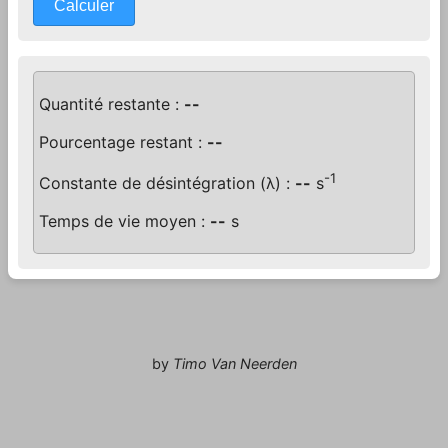
Calculer
Quantité restante :
--
Pourcentage restant :
--
-1
Constante de désintégration (λ) :
--
s
Temps de vie moyen :
--
s
by
Timo Van Neerden