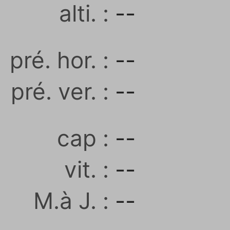
alti. :
--
pré. hor. :
--
pré. ver. :
--
cap :
--
vit. :
--
M.à J. :
--