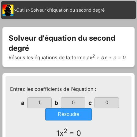
>
Outils
>
Solveur d'équation du second degré
Solveur d'équation du second
degré
2
Résous les équations de la forme
ax
+ bx + c = 0
Entrez les coefficients de l'équation :
a
b
c
Résoudre
2
1x
= 0