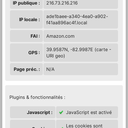
IP publique :
216.73.216.216
ade1baee-a340-4ea0-a902-
IP locale :
f41aa896ac4f.local
FAI :
Amazon.com
39.9587N, -82.9987E (
carte
-
GPS :
URI geo
)
Page préc. :
N/A
Plugins & fonctionnalités :
Javascript :
JavaScript est activé
Les cookies sont