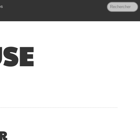
os
USE
R