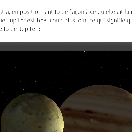
stia, en positionnant Io de façon à ce qu’elle ait 
ue Jupiter est beaucoup plus loin, ce qui signifie 
Io de Jupiter :