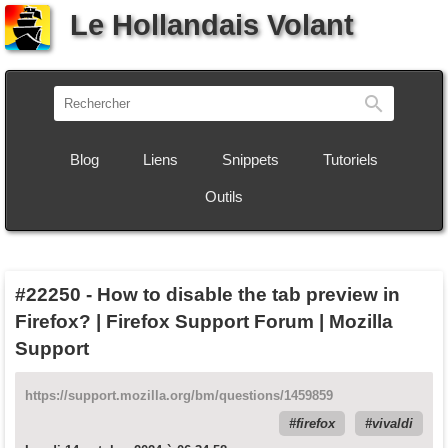
Le Hollandais Volant
Recherch
Blog
Liens
Snippets
Tutoriels
Outils
#22250
-
How to disable the tab preview in
Firefox? | Firefox Support Forum | Mozilla
Support
https://support.mozilla.org/bm/questions/1459859
firefox
vivaldi