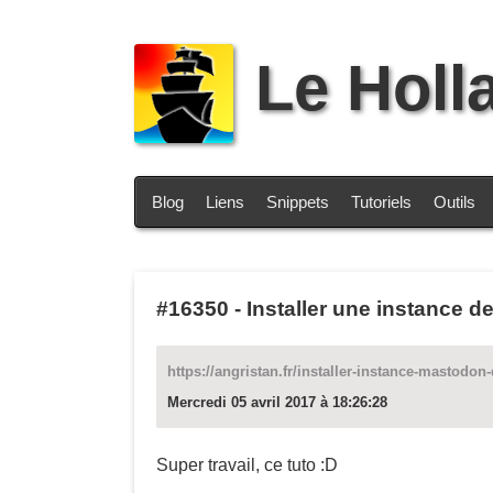
Le Holl
Blog
Liens
Snippets
Tutoriels
Outils
#16350
-
Installer une instance 
https://angristan.fr/installer-instance-mastodon
Mercredi 05 avril 2017 à 18:26:28
Super travail, ce tuto :D