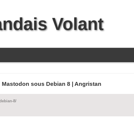
andais Volant
de Mastodon sous Debian 8 | Angristan
-debian-8/