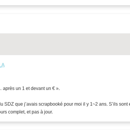
Y_A
 après un 1 et devant un € ».
s du SDZ que j’avais scrapbooké pour moi il y 1~2 ans. S’ils so
urs complet, et pas à jour.