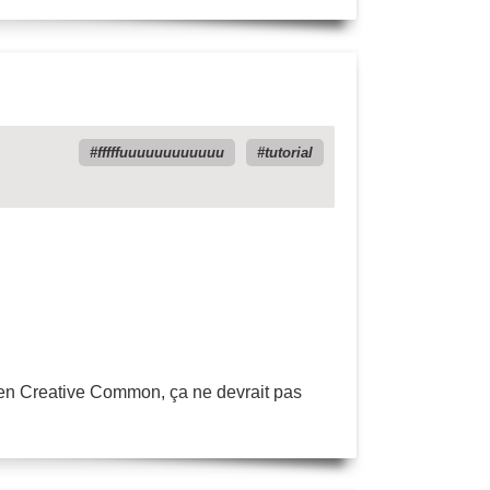
fffffuuuuuuuuuuuu
tutorial
nt en Creative Common, ça ne devrait pas