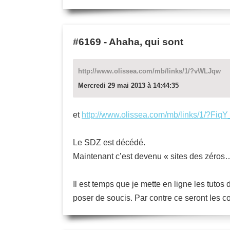
#6169
-
Ahaha, qui sont
http://www.olissea.com/mb/links/1/?vWLJqw
Mercredi 29 mai 2013 à 14:44:35
et
http://www.olissea.com/mb/links/1/?Fiq
Le SDZ est décédé.
Maintenant c’est devenu « sites des zéros…
Il est temps que je mette en ligne les tuto
poser de soucis. Par contre ce seront les co