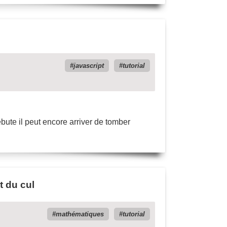
javascript
tutorial
ébute il peut encore arriver de tomber
t du cul
mathématiques
tutorial