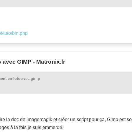
et/tuto/bin.php
s avec GIMP - Matronix.fr
ement-en-lots-avec-gimp
lire la doc de imagemagik et créer un script pour ça, Gimp est so
ages à la fois je suis emmerdé.