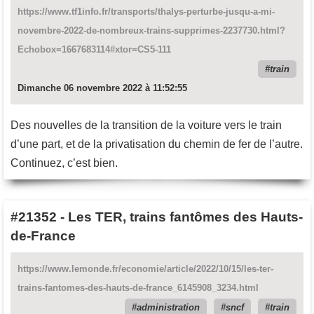
https://www.tf1info.fr/transports/thalys-perturbe-jusqu-a-mi-
novembre-2022-de-nombreux-trains-supprimes-2237730.html?
Echobox=1667683114#xtor=CS5-111
train
Dimanche 06 novembre 2022 à 11:52:55
Des nouvelles de la transition de la voiture vers le train
d’une part, et de la privatisation du chemin de fer de l’autre.
Continuez, c’est bien.
#21352
-
Les TER, trains fantômes des Hauts-
de-France
https://www.lemonde.fr/economie/article/2022/10/15/les-ter-
trains-fantomes-des-hauts-de-france_6145908_3234.html
administration
sncf
train