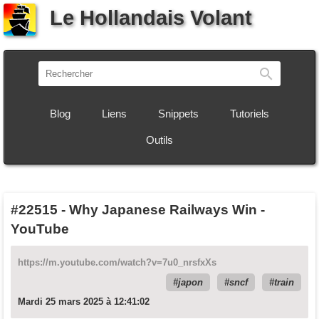
Le Hollandais Volant
Recherch
Blog
Liens
Snippets
Tutoriels
Outils
#22515
-
Why Japanese Railways Win -
YouTube
https://m.youtube.com/watch?v=7u0_nrsfxXs
japon
sncf
train
Mardi 25 mars 2025 à 12:41:02