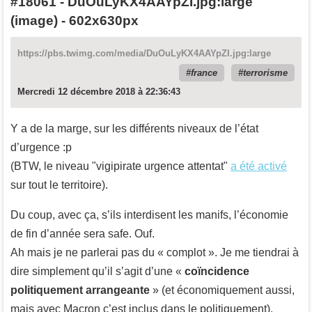
#18061
-
DuOuLyKX4AAYpZI.jpg:large
(image) - 602x630px
https://pbs.twimg.com/media/DuOuLyKX4AAYpZI.jpg:large
france
terrorisme
Mercredi 12 décembre 2018 à 22:36:43
Y a de la marge, sur les différents niveaux de l’état
d’urgence :p
(BTW, le niveau "vigipirate urgence attentat"
a été activé
sur tout le territoire).
Du coup, avec ça, s’ils interdisent les manifs, l’économie
de fin d’année sera safe. Ouf.
Ah mais je ne parlerai pas du « complot ». Je me tiendrai à
dire simplement qu’il s’agit d’une «
coïncidence
politiquement arrangeante
» (et économiquement aussi,
mais avec Macron c’est inclus dans le politiquement).