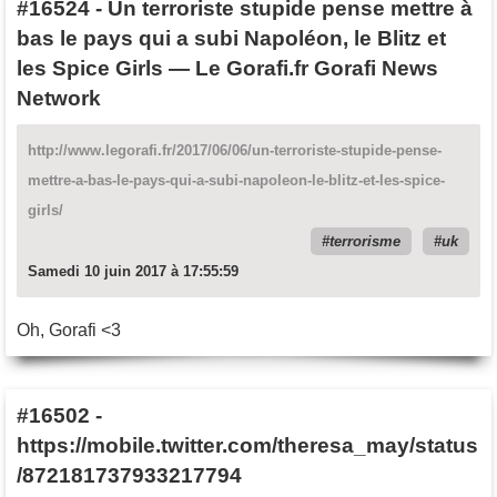
#16524
-
Un terroriste stupide pense mettre à
bas le pays qui a subi Napoléon, le Blitz et
les Spice Girls — Le Gorafi.fr Gorafi News
Network
http://www.legorafi.fr/2017/06/06/un-terroriste-stupide-pense-
mettre-a-bas-le-pays-qui-a-subi-napoleon-le-blitz-et-les-spice-
girls/
terrorisme
uk
Samedi 10 juin 2017 à 17:55:59
Oh, Gorafi <3
#16502
-
https://mobile.twitter.com/theresa_may/status
/872181737933217794