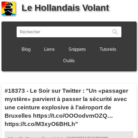
Le Hollandais Volant
Recherch
Blog
Liens
Snippets
Tutoriels
Outils
#18373
-
Le Soir sur Twitter : "Un «passager
mystère» parvient à passer la sécurité avec
une ceinture explosive à l’aéroport de
Bruxelles https://t.co/OOOodvmOZQ…
https://t.co/M3xyO6BHLh"