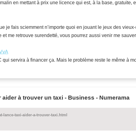
malin en mettant à prix une licence qui est, à la base, gratuite, e
 que je fais sciemment n’importe quoi en jouant le jeux des vieu
ite et me retrouve surendetté, vous pourrez aussi venir me sauver 
NVvA
C qui servira à financer ça. Mais le problème reste le même à mo
r aider à trouver un taxi - Business - Numerama
lance-taxi-aider-a-trouver-taxi.html