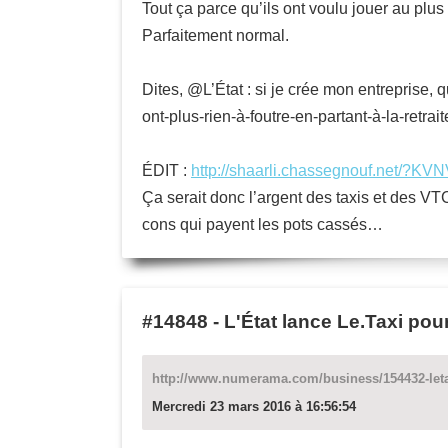
Tout ça parce qu’ils ont voulu jouer au plus 
Parfaitement normal.
Dites, @L’État : si je crée mon entreprise,
ont-plus-rien-à-foutre-en-partant-à-la-retra
ÉDIT :
http://shaarli.chassegnouf.net/?KV
Ça serait donc l’argent des taxis et des VT
cons qui payent les pots cassés…
#14848
-
L'État lance Le.Taxi pou
http://www.numerama.com/business/154432-letat-
Mercredi 23 mars 2016 à 16:56:54