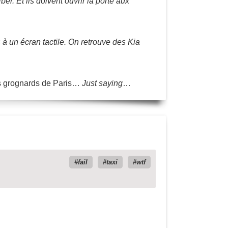
er. Et ils doivent ouvrir la porte aux
s à un écran tactile. On retrouve des Kia
es grognards de Paris…
Just saying
…
fail
taxi
wtf