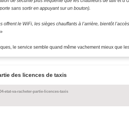
tion de sécurité plus fréquente que les chauffeurs de taxi et d’Ub
porte sans sortir en appuyant sur un bouton).
offrent le WiFi, les sièges chauffants à l’arrière, bientôt l’accè
»
triques, le service semble quand même vachement mieux que l
rtie des licences de taxis
-etat-va-racheter-partie-licences-taxis