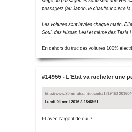
siège du passager. Ils subissent une vérifica
passagers (au Japon, le chauffeur ouvre la 
Les voitures sont lavées chaque matin. Elles 
Soul, des Nissan Leaf et même des Tesla !
En dehors du truc des voitures 100% élec
#14955
-
L'Etat va racheter une pa
http://www.20minutes.fr/societe/1819463-20160404
Lundi 04 avril 2016 à 18:08:51
Et avec l’argent de qui ?