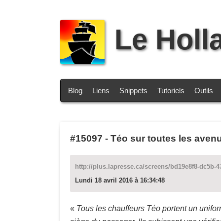
Le Holl
Blog
Liens
Snippets
Tutoriels
Outils
#15097
-
Téo sur toutes les aven
http://plus.lapresse.ca/screens/bd19e8f8-dc5b
Lundi 18 avril 2016 à 16:34:48
«
Tous les chauffeurs Téo portent un uniforme