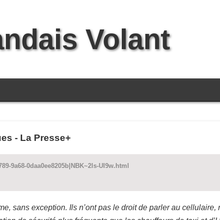
andais Volant
ues - La Presse+
-4789-9a68-0daa0ee8205b|NBK~2ls-UI9w.html
, sans exception. Ils n’ont pas le droit de parler au cellulaire,