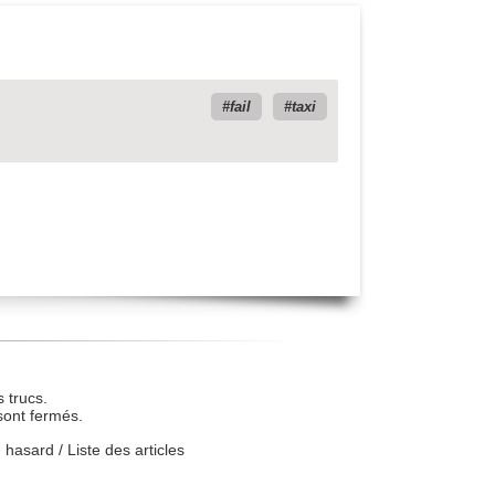
fail
taxi
 trucs.
sont fermés.
u hasard
/
Liste des articles