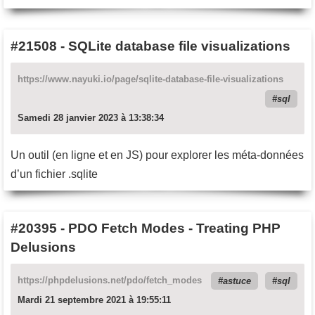
#21508
-
SQLite database file visualizations
https://www.nayuki.io/page/sqlite-database-file-visualizations
sql
Samedi 28 janvier 2023 à 13:38:34
Un outil (en ligne et en JS) pour explorer les méta-données
d’un fichier .sqlite
#20395
-
PDO Fetch Modes - Treating PHP
Delusions
https://phpdelusions.net/pdo/fetch_modes
astuce
sql
Mardi 21 septembre 2021 à 19:55:11