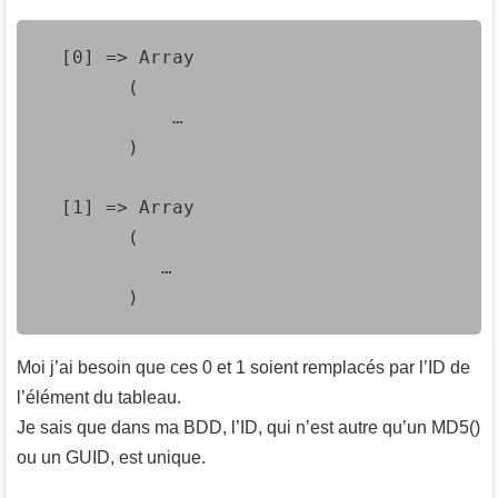
  [0] => Array

        (

            …

        )

  [1] => Array

        (

           … 

        )
Moi j’ai besoin que ces 0 et 1 soient remplacés par l’ID de
l’élément du tableau.
Je sais que dans ma BDD, l’ID, qui n’est autre qu’un MD5()
ou un GUID, est unique.