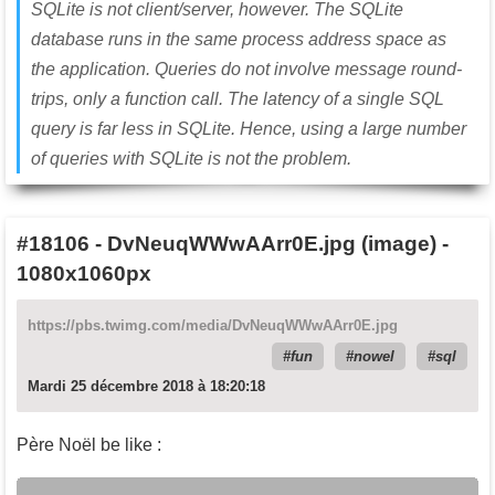
SQLite is not client/server, however. The SQLite
database runs in the same process address space as
the application. Queries do not involve message round-
trips, only a function call. The latency of a single SQL
query is far less in SQLite. Hence, using a large number
of queries with SQLite is not the problem.
#18106
-
DvNeuqWWwAArr0E.jpg (image) -
1080x1060px
https://pbs.twimg.com/media/DvNeuqWWwAArr0E.jpg
fun
nowel
sql
Mardi 25 décembre 2018 à 18:20:18
Père Noël be like :