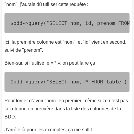
"nom", j’aurais dû utiliser cette requête :
$bdd->query("SELECT nom, id, prenom FROM 
Ici, la première colonne est "nom", et "id" vient en second,
suivi de "prenom".
Bien-sûr, si l’utilise le « * », on peut faire ça :
$bdd->query("SELECT nom, * FROM table")->
Pour forcer d’avoir "nom" en premier, même si ce n’est pas
la colonne en première dans la liste des colonnes de la
BDD.
J’arrête là pour les exemples, ça me suffit.