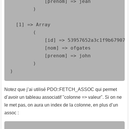
            [prenom] => jean

        )

  [1] => Array

        (

            [id] => 53957652a3c1f9b6790717
            [nom] => ofgates

            [prenom] => john

        )

)
Notez que j’ai utilisé PDO::FETCH_ASSOC qui permet
d’avoir un tableau associatif "colonne => valeur". Si on ne
le met pas, on aura un index de la colonne, en plus d’un
assoc :