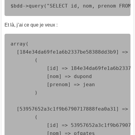
$bdd->query("SELECT id, nom, prenom FROM 
Et là, j’ai ce que je veux :
array(

  [184e34da69fe1a6b2337be58388dd3b9] => Ar
        (

            [id] => 184e34da69fe1a6b2337be
            [nom] => dupond

            [prenom] => jean

        )

  [53957652a3c1f9b6790717888fea0a31] => Ar
        (

            [id] => 53957652a3c1f9b6790717
            [nom] => ofgates
