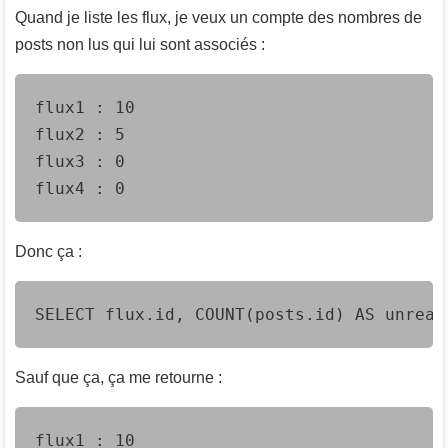
Quand je liste les flux, je veux un compte des nombres de
posts non lus qui lui sont associés :
flux1 : 10

flux2 : 5

flux3 : 0

flux4 : 0
Donc ça :
SELECT flux.id, COUNT(posts.id) AS unread
Sauf que ça, ça me retourne :
flux1 : 10
