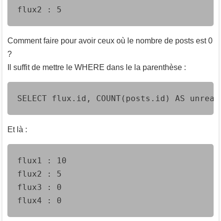
flux2 : 5
Comment faire pour avoir ceux où le nombre de posts est 0
?
Il suffit de mettre le WHERE dans le la parenthèse :
SELECT flux.id, COUNT(posts.id) AS unread
Et là :
flux1 : 10

flux2 : 5

flux3 : 0

flux4 : 0