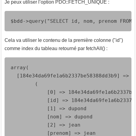
Je peux utiliser l’option PDO::FETCH_UNIQUE :
$bdd->query("SELECT id, nom, prenom FROM 
Cela va utiliser le contenu de la première colonne ("id")
comme index du tableau retourné par fetchAll() :
array(

  [184e34da69fe1a6b2337be58388dd3b9] => Ar
        (

            [0] => 184e34da69fe1a6b2337be5
            [id] => 184e34da69fe1a6b2337be
            [1] => dupond

            [nom] => dupond

            [2] => jean

            [prenom] => jean
