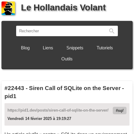
Le Hollandais Volant
Recherch
Blog
Liens
Snippets
Tutoriels
Outils
#22443
-
Siren Call of SQLite on the Server -
pid1
https://pid1.dev/posts/siren-call-of-sqlite-on-the-server/
sql
Vendredi 14 février 2025 à 19:19:27