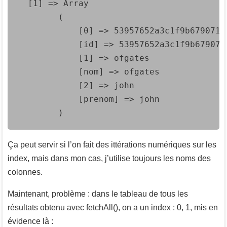
  [1] => Array

        (

            [0] => 53957652a3c1f9b67907178
            [id] => 53957652a3c1f9b6790717
            [1] => ofgates

            [nom] => ofgates

            [2] => john

            [prenom] => john

        )
Ça peut servir si l’on fait des ittérations numériques sur les
index, mais dans mon cas, j’utilise toujours les noms des
colonnes.
Maintenant, problème : dans le tableau de tous les
résultats obtenu avec fetchAll(), on a un index : 0, 1, mis en
évidence là :