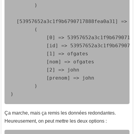
        )

  [53957652a3c1f9b6790717888fea0a31] => Ar
        (

            [0] => 53957652a3c1f9b67907178
            [id] => 53957652a3c1f9b6790717
            [1] => ofgates

            [nom] => ofgates

            [2] => john

            [prenom] => john

        )

)
Ça marche, mais ça remis les données redondantes.
Heureusement, on peut mettre les deux options :