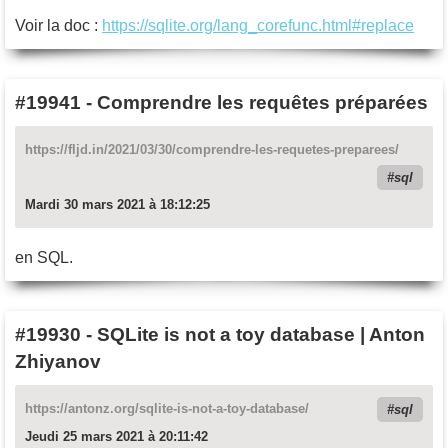
Voir la doc :
https://sqlite.org/lang_corefunc.html#replace
#19941
-
Comprendre les requêtes préparées
https://fljd.in/2021/03/30/comprendre-les-requetes-preparees/
sql
Mardi 30 mars 2021 à 18:12:25
en SQL.
#19930
-
SQLite is not a toy database | Anton
Zhiyanov
https://antonz.org/sqlite-is-not-a-toy-database/
sql
Jeudi 25 mars 2021 à 20:11:42