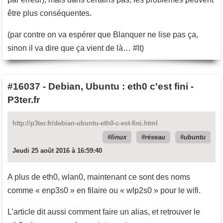
être plus conséquentes.
(par contre on va espérer que Blanquer ne lise pas ça,
sinon il va dire que ça vient de là… #lt)
#16037
-
Debian, Ubuntu : eth0 c'est fini -
P3ter.fr
http://p3ter.fr/debian-ubuntu-eth0-c-est-fini.html
linux
réseau
ubuntu
Jeudi 25 août 2016 à 16:59:40
A plus de eth0, wlan0, maintenant ce sont des noms
comme « enp3s0 » en filaire ou « wlp2s0 » pour le wifi.
L’article dit aussi comment faire un alias, et retrouver le