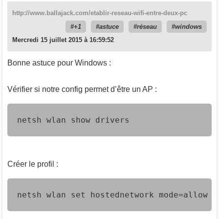
http://www.ballajack.com/etablir-reseau-wifi-entre-deux-pc
+1
astuce
réseau
windows
Mercredi 15 juillet 2015 à 16:59:52
Bonne astuce pour Windows :
Vérifier si notre config permet d’être un AP :
netsh wlan show drivers
Créer le profil :
netsh wlan set hostednetwork mode=allow s