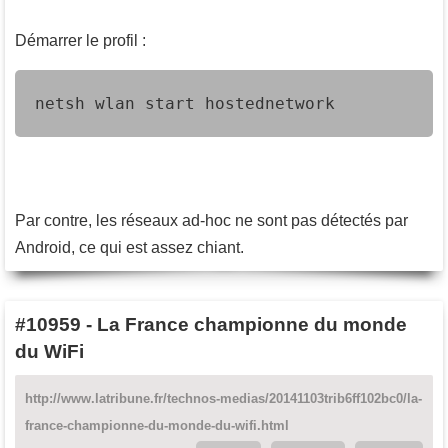
Démarrer le profil :
netsh wlan start hostednetwork
Par contre, les réseaux ad-hoc ne sont pas détectés par
Android, ce qui est assez chiant.
#10959
-
La France championne du monde
du WiFi
http://www.latribune.fr/technos-medias/20141103trib6ff102bc0/la-
france-championne-du-monde-du-wifi.html