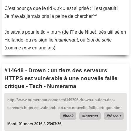
C’est pour ça que le tld « .tk » est si prisé : il est gratuit !
Je n’avais jamais pris la peine de chercher^^
Je savais pour le tld « .nu » (de l’île de Niue), très utilisé en
Hollande, où
nu
signifie
maintenant
, ou
tout de suite
(comme
now
en anglais).
#14648
-
Drown : un tiers des serveurs
HTTPS est vulnérable à une nouvelle faille
critique - Tech - Numerama
http://www.numerama.com/tech/149306-drown-un-tiers-des-
serveurs-https-est-vulnerable-a-une-nouvelle-faille-critique.html
hack
internet
réseau
Mardi 01 mars 2016 à 23:03:36