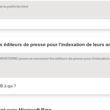
et-la-publicite.html
 éditeurs de presse pour l'indexation de leurs art
0930720982-qwant-va-remunerer-les-editeurs-de-presse-pour-lindexation-d
IB à qui ?
nt avec Microsoft Bing