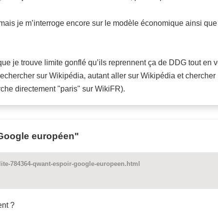
, mais je m’interroge encore sur le modèle économique ainsi que l
 que je trouve limite gonflé qu’ils reprennent ça de DDG tout en 
our rechercher sur Wikipédia, autant aller sur Wikipédia et cherch
rche directement "paris" sur WikiFR).
"Google européen"
alite-784364-qwant-espoir-google-europeen.html
ent ?