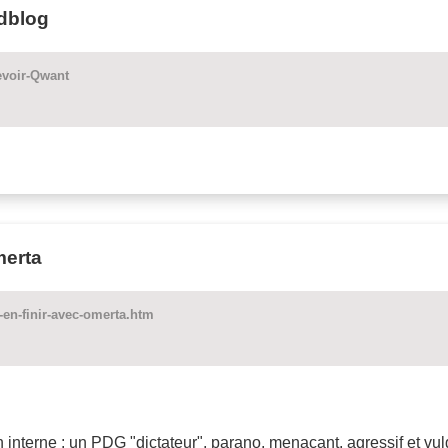
ndblog
evoir-Qwant
merta
en-finir-avec-omerta.htm
interne : un PDG "dictateur", parano, menaçant, agressif et v