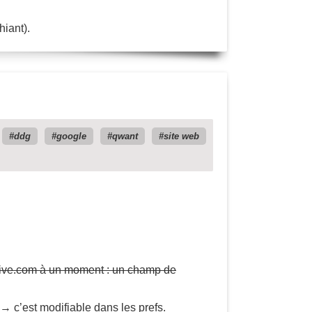
hiant).
ddg
google
qwant
site web
 Live.com à un moment : un champ de
→ c’est modifiable dans les prefs.