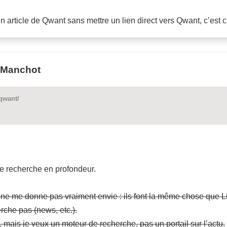
 article de Qwant sans mettre un lien direct vers Qwant, c’est c
t-Manchot
qwant/
de recherche en profondeur.
l ne me donne pas vraiment envie : ils font la même chose que
che pas (news, etc.).
mais je veux un moteur de recherche, pas un portail sur l’actu.