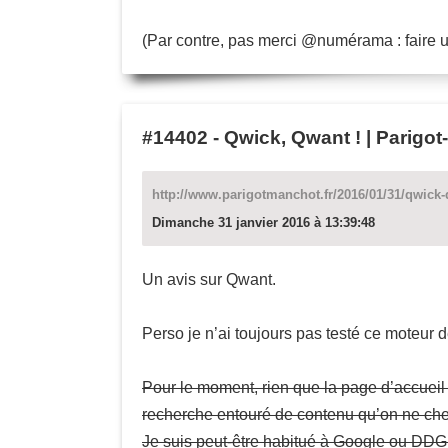
(Par contre, pas merci @numérama : faire un
#14402
-
Qwick, Qwant ! | Parigo
http://www.parigotmanchot.fr/2016/01/31/qwick-
Dimanche 31 janvier 2016 à 13:39:48
Un avis sur Qwant.
Perso je n’ai toujours pas testé ce moteur 
Pour le moment, rien que la page d’accuei
recherche entouré de contenu qu’on ne cher
Je suis peut-être habitué à Google ou DDG, 