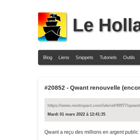
Le Holl
Blog
Liens
Snippets
Tutoriels
Outils
#20852
-
Qwant renouvelle (encor
https://www.nextinpact.com/lebrief/49977/qwant
Mardi 01 mars 2022 à 12:41:35
Qwant a reçu des millions en argent public de