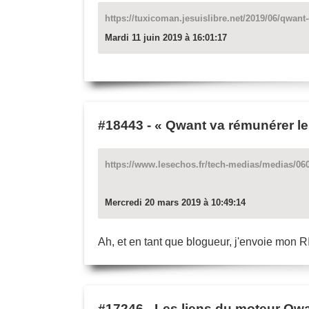
https://tuxicoman.jesuislibre.net/2019/06/qwant-
Mardi 11 juin 2019 à 16:01:17
#18443
-
« Qwant va rémunérer les
https://www.lesechos.fr/tech-medias/medias/060
Mercredi 20 mars 2019 à 10:49:14
Ah, et en tant que blogueur, j'envoie mon R
#17246
-
Les liens du moteur Qwa