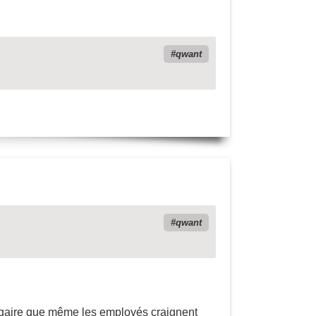
qwant
qwant
ulgaire que même les employés craignent