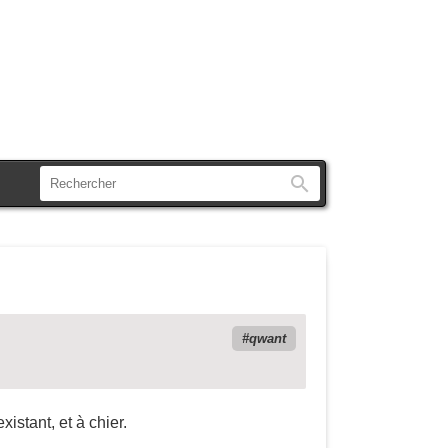
Rechercher
qwant
istant, et à chier.