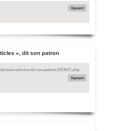
qwant
icles », dit son patron
e-leurs-articles-dit-son-patron-2253671.php
qwant