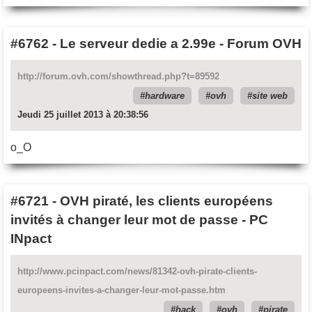
#6762
-
Le serveur dedie a 2.99e - Forum OVH
http://forum.ovh.com/showthread.php?t=89592
hardware
ovh
site web
Jeudi 25 juillet 2013 à 20:38:56
o_O
#6721
-
OVH piraté, les clients européens
invités à changer leur mot de passe - PC
INpact
http://www.pcinpact.com/news/81342-ovh-pirate-clients-
europeens-invites-a-changer-leur-mot-passe.htm
hack
ovh
pirate