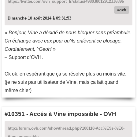
https://twitter.com/ovh_support_fr/status/498038012912336896
ovh
Dimanche 10 août 2014 à 09:31:53
« Bonjour, Vine a décidé de nous bloquer sans préambule.
On échange avec eux pour qu'ils enlèvent ce blocage.
Cordialement, ^GeoH »
– Support d’OVH.
Ok ok, en espérant que ça se résolve plus ou moins vite.
(je ne suis pas utilisateur de Vine, mais ça fait quand
même chier)
#10351
-
Accés à Vine impossible - OVH
http://forum.ovh.com/showthread.php?100118-Acc%E9s-%E0-
Vine-impossible