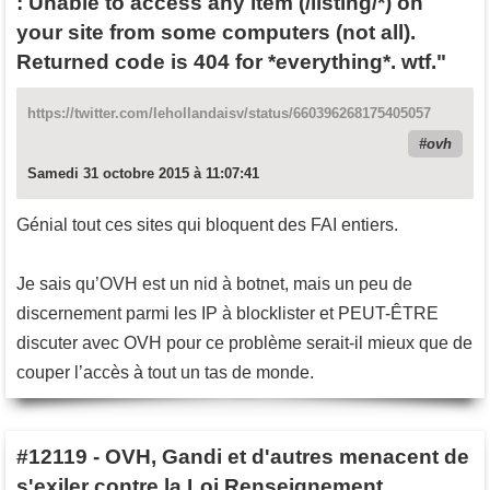
: Unable to access any item (/listing/*) on
your site from some computers (not all).
Returned code is 404 for *everything*. wtf."
https://twitter.com/lehollandaisv/status/660396268175405057
ovh
Samedi 31 octobre 2015 à 11:07:41
Génial tout ces sites qui bloquent des FAI entiers.
Je sais qu’OVH est un nid à botnet, mais un peu de
discernement parmi les IP à blocklister et PEUT-ÊTRE
discuter avec OVH pour ce problème serait-il mieux que de
couper l’accès à tout un tas de monde.
#12119
-
OVH, Gandi et d'autres menacent de
s'exiler contre la Loi Renseignement