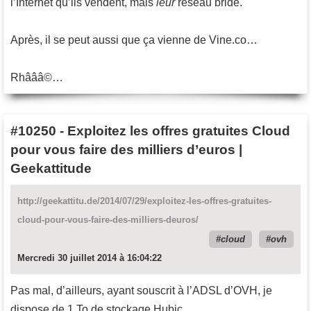
l’Internet qu’ils vendent, mais
leur
réseau bridé.
Après, il se peut aussi que ça vienne de Vine.co…
Rhâââ©…
#10250
-
Exploitez les offres gratuites Cloud
pour vous faire des milliers d’euros |
Geekattitude
http://geekattitu.de/2014/07/29/exploitez-les-offres-gratuites-
cloud-pour-vous-faire-des-milliers-deuros/
cloud
ovh
Mercredi 30 juillet 2014 à 16:04:22
Pas mal, d’ailleurs, ayant souscrit à l’ADSL d’OVH, je
dispose de 1 To de stockage Hubic.