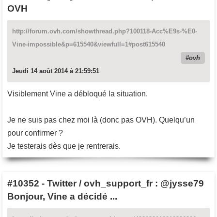
OVH
http://forum.ovh.com/showthread.php?100118-Acc%E9s-%E0-
Vine-impossible&p=615540&viewfull=1#post615540
ovh
Jeudi 14 août 2014 à 21:59:51
Visiblement Vine a débloqué la situation.
Je ne suis pas chez moi là (donc pas OVH). Quelqu’un
pour confirmer ?
Je testerais dès que je rentrerais.
#10352
-
Twitter / ovh_support_fr : @jysse79
Bonjour, Vine a décidé ...