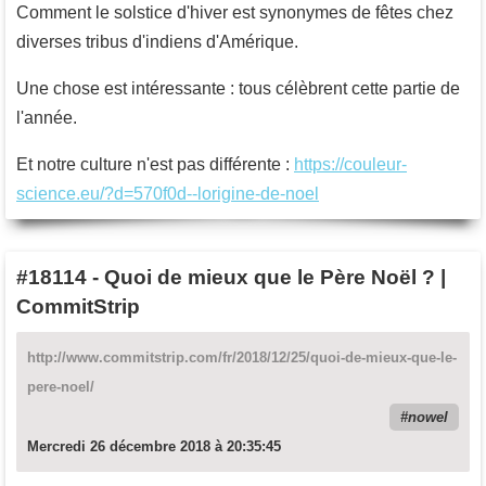
Comment le solstice d'hiver est synonymes de fêtes chez
diverses tribus d'indiens d'Amérique.
Une chose est intéressante : tous célèbrent cette partie de
l'année.
Et notre culture n'est pas différente :
https://couleur-
science.eu/?d=570f0d--lorigine-de-noel
#18114
-
Quoi de mieux que le Père Noël ? |
CommitStrip
http://www.commitstrip.com/fr/2018/12/25/quoi-de-mieux-que-le-
pere-noel/
nowel
Mercredi 26 décembre 2018 à 20:35:45