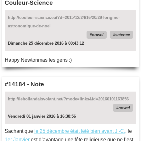
Couleur-Science
http://couleur-science.eu/?d=2015/12/24/16/20/29-lorigine-
astronomique-de-noel
nowel
science
Dimanche 25 décembre 2016 à 00:43:12
Happy Newtonmas les gens :)
#14184
-
Note
http://lehollandaisvolant.net/?mode=links&id=20160101163856
nowel
Vendredi 01 janvier 2016 à 16:38:56
Sachant que
le 25 décembre était fêté bien avant J.-C.
, le
1er Janvier
est d’avantage une fête religieuse que ne l’est