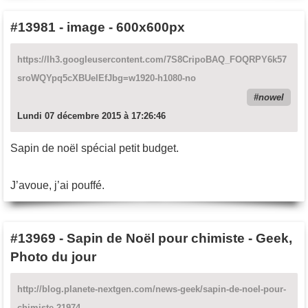
#13981
-
image - 600x600px
https://lh3.googleusercontent.com/7S8CripoBAQ_FOQRPY6k57
sroWQYpq5cXBUelEfJbg=w1920-h1080-no
nowel
Lundi 07 décembre 2015 à 17:26:46
Sapin de noël spécial petit budget.
J’avoue, j’ai pouffé.
#13969
-
Sapin de Noël pour chimiste - Geek,
Photo du jour
http://blog.planete-nextgen.com/news-geek/sapin-de-noel-pour-
chimiste-21974