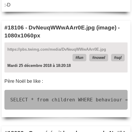
:-D
#18106
-
DvNeuqWWwAArr0E.jpg (image) -
1080x1060px
https://pbs.twimg.com/media/DvNeuqWWwAArr0E.jpg
fun
nowel
sql
Mardi 25 décembre 2018 à 18:20:18
Père Noël be like :
SELECT * from children WHERE behaviour = 