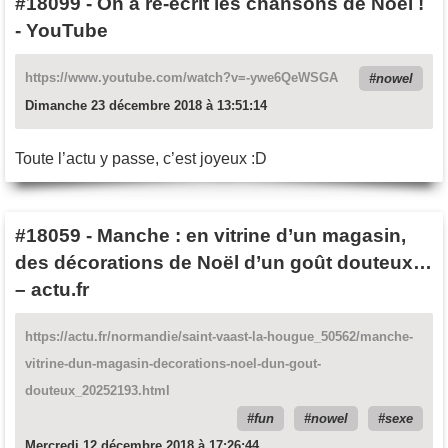
#18099
-
On a ré-écrit les chansons de Noël !
- YouTube
https://www.youtube.com/watch?v=-ywe6QeWSGA
nowel
Dimanche 23 décembre 2018 à 13:51:14
Toute l’actu y passe, c’est joyeux :D
#18059
-
Manche : en vitrine d’un magasin,
des décorations de Noël d’un goût douteux…
– actu.fr
https://actu.fr/normandie/saint-vaast-la-hougue_50562/manche-
vitrine-dun-magasin-decorations-noel-dun-gout-
douteux_20252193.html
fun
nowel
sexe
Mercredi 12 décembre 2018 à 17:26:44