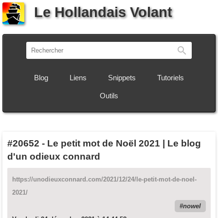
Le Hollandais Volant
Recherch
Blog
Liens
Snippets
Tutoriels
Outils
#20652
-
Le petit mot de Noël 2021 | Le blog
d'un odieux connard
https://unodieuxconnard.com/2021/12/24/le-petit-mot-de-noel-
2021/
nowel