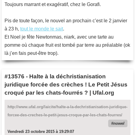
Toujours marrant et exagératif, chez le Gorafi.
Pis de toute façon, le nouvel an prochain c’est le 2 janvier
à 23 h,
tout le monde le sait
.
Et Noel je fête Newtonmas, niark, avec une tarte au
pomme où chaque fruit est tombé par terre au préalable (ok
là j’en fais peut-être trop).
#13576
-
Halte à la déchristianisation
juridique forcée des crèches ! Le Petit Jésus
croqué par les chats-fourrés ? | Ufal.org
http://www.ufal.org/laicite/halte-a-la-dechristianisation-juridique-
forcee-des-creches-le-petit-jesus-croque-par-les-chats-fourres/
nowel
Vendredi 23 octobre 2015 à 19:29:07