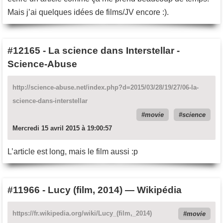
Mais j’ai quelques idées de films/JV encore :).
#12165
-
La science dans Interstellar -
Science-Abuse
http://science-abuse.net/index.php?d=2015/03/28/19/27/06-la-
science-dans-interstellar
movie
science
Mercredi 15 avril 2015 à 19:00:57
L’article est long, mais le film aussi :p
#11966
-
Lucy (film, 2014) — Wikipédia
https://fr.wikipedia.org/wiki/Lucy_(film,_2014)
movie