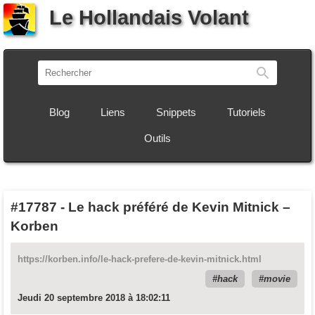
Le Hollandais Volant
Recherch
Blog
Liens
Snippets
Tutoriels
Outils
#17787
-
Le hack préféré de Kevin Mitnick –
Korben
https://korben.info/le-hack-prefere-de-kevin-mitnick.html
hack
movie
Jeudi 20 septembre 2018 à 18:02:11