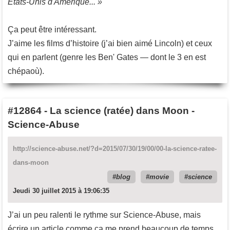
États-Unis d'Amérique... »
Ça peut être intéressant.
J’aime les films d’histoire (j’ai bien aimé Lincoln) et ceux
qui en parlent (genre les Ben' Gates — dont le 3 en est
chépaoù).
#12864
-
La science (ratée) dans Moon -
Science-Abuse
http://science-abuse.net/?d=2015/07/30/19/00/00-la-science-ratee-
dans-moon
blog
movie
science
Jeudi 30 juillet 2015 à 19:06:35
J’ai un peu ralenti le rythme sur Science-Abuse, mais
écrire un article comme ça me prend beaucoup de temps.