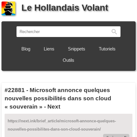
Le Hollandais Volant
Recherch
Blog
Liens
Snippets
Tutoriels
Outils
#22881
-
Microsoft annonce quelques
nouvelles possibilités dans son cloud
« souverain » - Next
https://next.ink/brief_article/microsoft-annonce-quelques-
nouvelles-possibilites-dans-son-cloud-souverain/