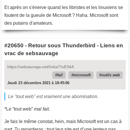
Et après on s'énerve quand les libristes et les linuxiens se
foutent de la gueule de Microsoft ? Haha. Microsoft sont
des putains d'amateurs.
#20650
-
Retour sous Thunderbird - Liens en
vrac de sebsauvage
https://sebsauvage.net/links/?ivE5AA
fail
microsoft
outils web
Jeudi 23 décembre 2021 à 18:45:06
Le "tout web" est vraiment une abomination.
*Le “tout web”
mal fait
.
Je fais le même constat, hein, mais Microsoft est un cas à
part. Tu regarderas : tout leur site est d’une lenteur pas