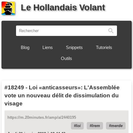
Le Hollandais Volant
Recherch
Blog
Liens
Snippets
Tutoriels
Outils
#18249
-
Loi «anticasseurs»: L'Assemblée
vote un nouveau délit de dissimulation du
visage
https://m.20minutes.fr/amp/a/2440195
loi
lrem
merde