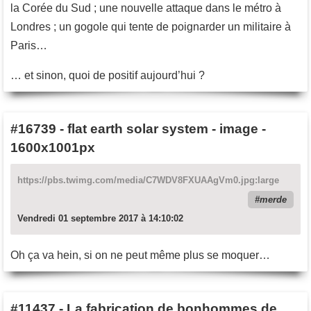
la Corée du Sud ; une nouvelle attaque dans le métro à
Londres ; un gogole qui tente de poignarder un militaire à
Paris…
… et sinon, quoi de positif aujourd’hui ?
#16739
-
flat earth solar system - image -
1600x1001px
https://pbs.twimg.com/media/C7WDV8FXUAAgVm0.jpg:large
merde
Vendredi 01 septembre 2017 à 14:10:02
Oh ça va hein, si on ne peut même plus se moquer…
#11437
-
La fabrication de bonhommes de