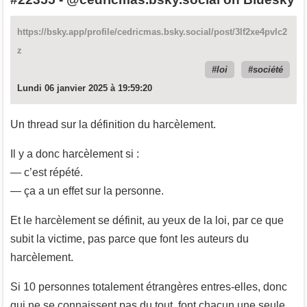
https://bsky.app/profile/cedricmas.bsky.social/post/3lf2xe4pvlc2
z
loi
société
Lundi 06 janvier 2025 à 19:59:20
Un thread sur la définition du harcèlement.
Il y a donc harcèlement si :
— c’est répété.
— ça a un effet sur la personne.
Et le harcèlement se définit, au yeux de la loi, par ce que
subit la victime, pas parce que font les auteurs du
harcèlement.
Si 10 personnes totalement étrangères entres-elles, donc
qui ne se connaissent pas du tout, font chacun une seule