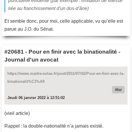
ponctuelle évidente (par exemple : limitation de vitesse
liée au franchissement d'un dos-d'âne)
Et semble donc, pour moi, celle applicable, vu qu’elle est
parue au J.O. du Sénat.
#20681
-
Pour en finir avec la binationalité -
Journal d'un avocat
https://www.maitre-eolas.fr/post/2011/07/02/Pour-en-finir-avec-la-
binationalit%C3%A9
loi
Jeudi 06 janvier 2022 à 12:51:02
(vieil article)
Rappel : la double-nationalité n’a jamais existé.