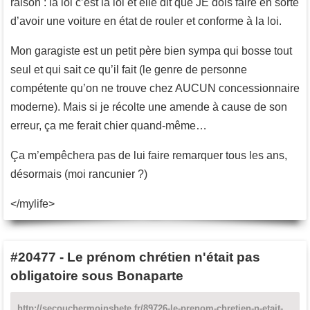
raison : la loi c’est la loi et elle dit que JE dois faire en sorte
d’avoir une voiture en état de rouler et conforme à la loi.
Mon garagiste est un petit père bien sympa qui bosse tout
seul et qui sait ce qu’il fait (le genre de personne
compétente qu’on ne trouve chez AUCUN concessionnaire
moderne). Mais si je récolte une amende à cause de son
erreur, ça me ferait chier quand-même…
Ça m’empêchera pas de lui faire remarquer tous les ans,
désormais (moi rancunier ?)
</mylife>
#20477
-
Le prénom chrétien n'était pas
obligatoire sous Bonaparte
http://secouchermoinsbete.fr/89726-le-prenom-chretien-n-etait-