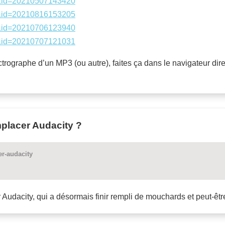
ks&id=20210507143420
ks&id=20210816153205
ks&id=20210706123940
ks&id=20210707121031
pectrographe d’un MP3 (ou autre), faites ça dans le navigateur d
placer Audacity ?
r-audacity
 Audacity, qui a désormais finir rempli de mouchards et peut-être