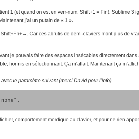
ient 1 (et quand on est en verr-num, Shift+1 = Fin). Sublime 3 ign
Maintenant j’ai un putain de « 1 ».
e Shift+Fn+→. Car ces abrutis de demi-claviers n’ont plus de vra
) : avant je pouvais faire des espaces insécables directement dans
ible, hormis en sélectionnant. Ça m’allait. Maintenant ça m’affic
vec le paramètre suivant (merci David pour l’info)
"none",
 fichier, comportement merdique au clavier, et pour ne rien apport