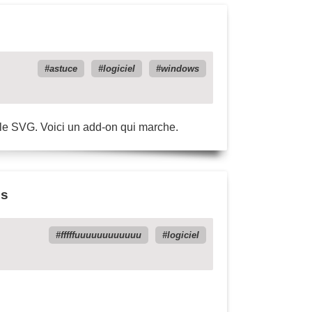
astuce
logiciel
windows
 le SVG. Voici un add-on qui marche.
es
fffffuuuuuuuuuuuu
logiciel