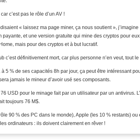
ite.
ar c’est pas le rôle d’un AV !
i disaient « laissez ma page miner, ça nous soutient », j’imagi
payante, et une version gratuite qui mine des cryptos pour eux,
 mais pour des cryptos et à but lucratif.
ub c’est définitivement mort, car plus personne n’en veut, tout l
à à 5 % de ses capacités 8h par jour, ça peut être intéressant pou
accusera jamais le mineur d’avoir usé ses composants.
 USD pour le minage fait par un utilisateur par un antivirus. L’
ait toujours 76 M$.
trôle 90 % des PC dans le monde), Apple (les 10 % restants) ou
les ordinateurs : ils doivent clairement en rêver !