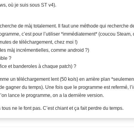
s, où je suis sous ST v4).
cherche de màj totalement. Il faut une méthode qui recherche de
rogramme, c’est pour l’utiliser *immédiatement* (coucou Steam, 
nutes de téléchargement, chez moi !)
des màj incrémentielles, comme android ?)
ible ?
ifice et banderoles à chaque patch) ?
mme un téléchargement lent (50 ko/s) en arrière plan *seulemen
re de gagner du temps). Une fois que le programme est refermé, l’
qu’on lance le programme, on a la dernière version.
ous ne le font pas. C’est chiant et ça fait perdre du temps.