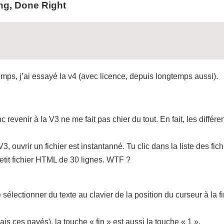
ing, Done Right
mps, j’ai essayé la v4 (avec licence, depuis longtemps aussi).
revenir à la V3 ne me fait pas chier du tout. En fait, les différe
, ouvrir un fichier est instantanné. Tu clic dans la liste des fich
tit fichier HTML de 30 lignes. WTF ?
e sélectionner du texte au clavier de la position du curseur à la fi
s ces pavés), la touche « fin » est aussi la touche « 1 ».