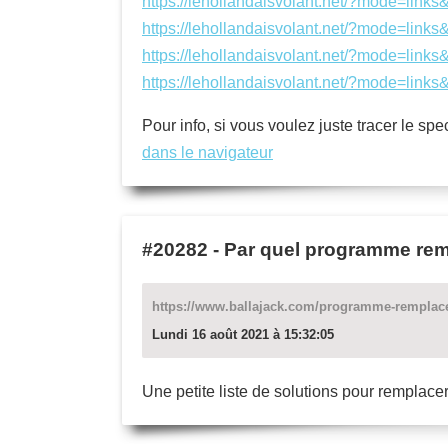
https://lehollandaisvolant.net/?mode=lin
https://lehollandaisvolant.net/?mode=lin
https://lehollandaisvolant.net/?mode=lin
https://lehollandaisvolant.net/?mode=lin
Pour info, si vous voulez juste tracer le s
dans le navigateur
#20282
-
Par quel programme rem
https://www.ballajack.com/programme-remplace
Lundi 16 août 2021 à 15:32:05
Une petite liste de solutions pour remplacer