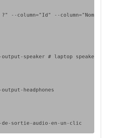
 ?" --column="Id" --column="Nom" 1 "Laptop Spe
utput-speaker # laptop speaker

output-headphones

-de-sortie-audio-en-un-clic