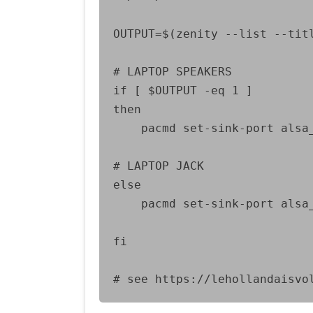
OUTPUT=$(zenity --list --tit
# LAPTOP SPEAKERS

if [ $OUTPUT -eq 1 ]

then

	pacmd set-sink-port alsa_ou
# LAPTOP JACK

else

	pacmd set-sink-port alsa_o
fi

# see https://lehollandaisvo