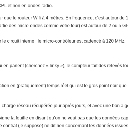
L et non en ondes radio.
ur que le routeur Wifi à 4 mètres. En fréquence, c’est autour d
t partie des micro-ondes comme votre four) est autour de 2 ou 5 
e circuit interne : le micro-contrôleur est cadencé à 120 MHz.
ui en parlent (cherchez « linky »), le compteur fait des relevés t
n en (pratiquement) temps réel qui est le gros point noir que 
la charge réseau récupérée jour après jours, et avec une bon 
on signe la feuille en disant qu’on ne veut pas que les données ca
le contrat (je suppose) ne dit rien concernant les données issue