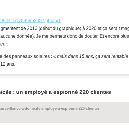
s/1399441617895952387/photo/1
ugmentent de 2013 (début du graphique) à 2020 et ça serait m
a aucune donnée). Je me permets donc de douter. Et encore plus 
eur.
e des panneaux solaires : «
mais dans 15 ans, ça sera rentable 
 12 ans.
icile : un employé a espionné 220 clientes
surveillance-a-domicile-employe-a-espionne-220-clientes