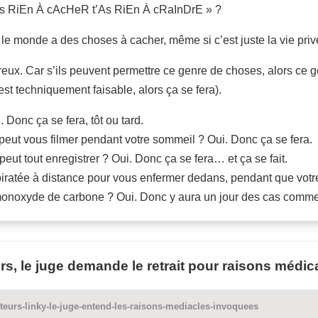
t’As RiEn À cAcHeR t’As RiEn À cRaInDrE » ?
e monde a des choses à cacher, même si c’est juste la vie privée
eux. Car s’ils peuvent permettre ce genre de choses, alors ce g
 techniquement faisable, alors ça se fera).
 Donc ça se fera, tôt ou tard.
peut vous filmer pendant votre sommeil ? Oui. Donc ça se fera.
t tout enregistrer ? Oui. Donc ça se fera… et ça se fait.
 piratée à distance pour vous enfermer dedans, pendant que vot
 monoxyde de carbone ? Oui. Donc y aura un jour des cas comme
s, le juge demande le retrait pour raisons médic
teurs-linky-le-juge-entend-les-raisons-mediacles-invoquees