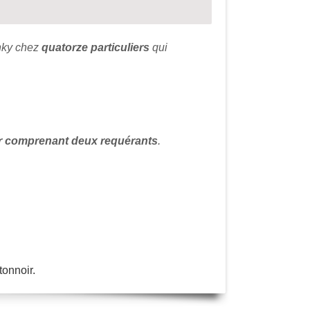
inky chez
quatorze particuliers
qui
er comprenant deux requérants
.
tonnoir.