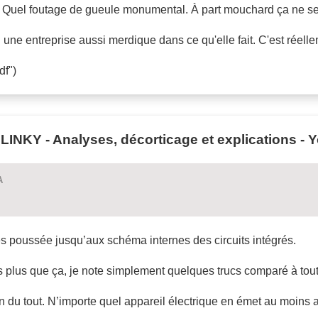
. Quel foutage de gueule monumental. À part mouchard ça ne sert
u une entreprise aussi merdique dans ce qu'elle fait. C'est réell
df")
INKY - Analyses, décorticage et explications -
A
s poussée jusqu’aux schéma internes des circuits intégrés.
s plus que ça, je note simplement quelques trucs comparé à tout
en du tout. N’importe quel appareil électrique en émet au moins a