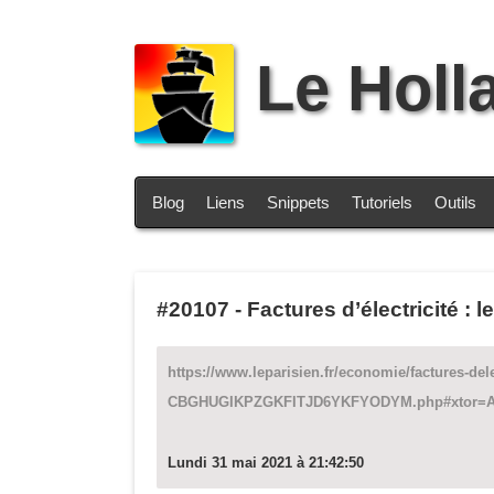
Le Holl
Blog
Liens
Snippets
Tutoriels
Outils
#20107
-
Factures d’électricité :
https://www.leparisien.fr/economie/factures-del
CBGHUGIKPZGKFITJD6YKFYODYM.php#xtor=AD
Lundi 31 mai 2021 à 21:42:50