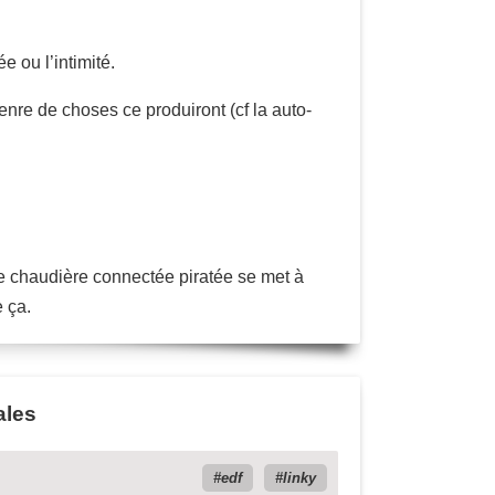
 ou l’intimité.
enre de choses ce produiront (cf la auto-
re chaudière connectée piratée se met à
 ça.
ales
edf
linky