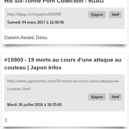
His Six-Tonne Porn Collection - 9GAG
http://9gag.com/gag/avG81RW
japon
wtf
Samedi 04 mars 2017 à 12:40:56
Darwin-Award. Desu.
#15903
-
19 morts au cours d’une attaque au
couteau | Japon Infos
http://www.japoninfos.com/19-morts-au-cours-dune-attaque-au-
couteau.html
japon
wtf
Mardi 26 juillet 2016 à 18:35:00
:(