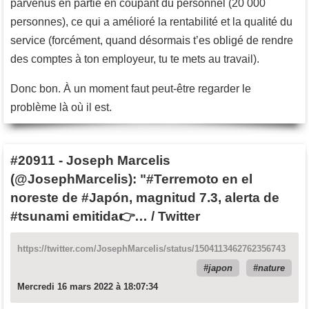
parvenus en partie en coupant du personnel (20 000
personnes), ce qui a amélioré la rentabilité et la qualité du
service (forcément, quand désormais t’es obligé de rendre
des comptes à ton employeur, tu te mets au travail).
Donc bon. À un moment faut peut-être regarder le
problème là où il est.
#20911
-
Joseph Marcelis
(@JosephMarcelis): "#Terremoto en el
noreste de #Japón, magnitud 7.3, alerta de
#tsunami emitida👉… / Twitter
https://twitter.com/JosephMarcelis/status/1504113462762356743
japon
nature
Mercredi 16 mars 2022 à 18:07:34