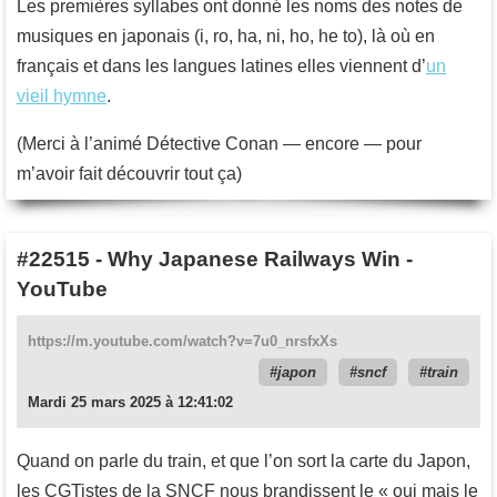
Les premières syllabes ont donné les noms des notes de
musiques en japonais (i, ro, ha, ni, ho, he to), là où en
français et dans les langues latines elles viennent d’
un
vieil hymne
.
(Merci à l’animé Détective Conan — encore — pour
m’avoir fait découvrir tout ça)
#22515
-
Why Japanese Railways Win -
YouTube
https://m.youtube.com/watch?v=7u0_nrsfxXs
japon
sncf
train
Mardi 25 mars 2025 à 12:41:02
Quand on parle du train, et que l’on sort la carte du Japon,
les CGTistes de la SNCF nous brandissent le « oui mais le