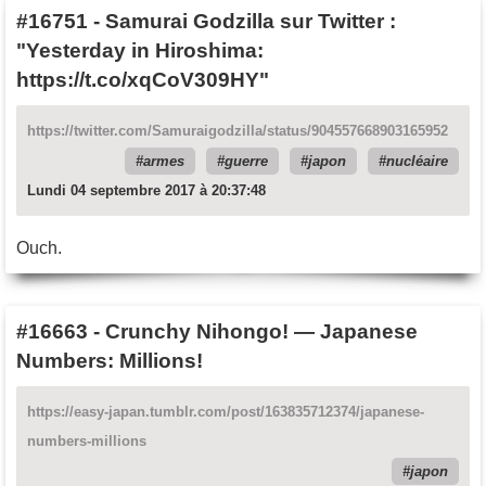
#16751
-
Samurai Godzilla sur Twitter :
"Yesterday in Hiroshima:
https://t.co/xqCoV309HY"
https://twitter.com/Samuraigodzilla/status/904557668903165952
armes
guerre
japon
nucléaire
Lundi 04 septembre 2017 à 20:37:48
Ouch.
#16663
-
Crunchy Nihongo! — Japanese
Numbers: Millions!
https://easy-japan.tumblr.com/post/163835712374/japanese-
numbers-millions
japon