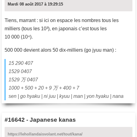
Mardi 08 août 2017 à 19:29:15
Tiens, marrant : si ici on espace les nombres tous les
milliers (tous les 10³), en japonais c’est tous les
10 000 (10⁴).
500 000 devient alors 50 dix-milliers (go jyuu man) :
15 290 407
1529 0407
1529 万 0407
1000 + 500 + 20 + 9 万 + 400 + 7
sen | go hyaku | ni juu | kyuu | man | yon hyaku | nana
#16642
-
Japanese kanas
https://lehollandaisvolant.net/tout/kana/