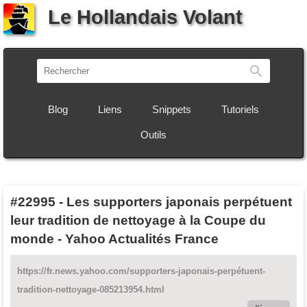
Le Hollandais Volant
Recherch
Blog
Liens
Snippets
Tutoriels
Outils
#22995
-
Les supporters japonais perpétuent
leur tradition de nettoyage à la Coupe du
monde - Yahoo Actualités France
https://fr.news.yahoo.com/supporters-japonais-perpétuent-
tradition-nettoyage-085213954.html