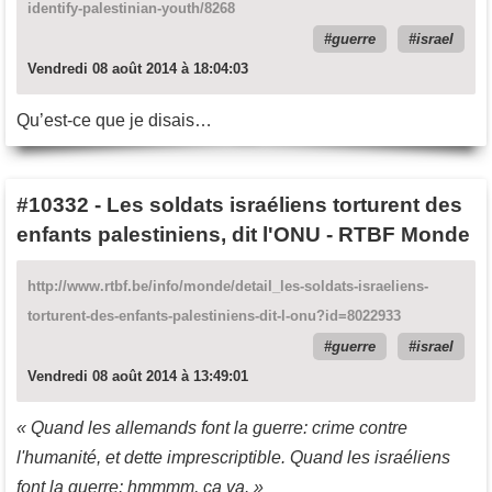
identify-palestinian-youth/8268
guerre
israel
Vendredi 08 août 2014 à 18:04:03
Qu’est-ce que je disais…
#10332
-
Les soldats israéliens torturent des
enfants palestiniens, dit l'ONU - RTBF Monde
http://www.rtbf.be/info/monde/detail_les-soldats-israeliens-
torturent-des-enfants-palestiniens-dit-l-onu?id=8022933
guerre
israel
Vendredi 08 août 2014 à 13:49:01
« Quand les allemands font la guerre: crime contre
l'humanité, et dette imprescriptible. Quand les israéliens
font la guerre: hmmmm, ça va. »