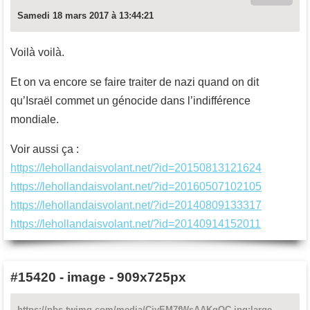
Samedi 18 mars 2017 à 13:44:21
Voilà voilà.
Et on va encore se faire traiter de nazi quand on dit
qu’Israël commet un génocide dans l’indifférence
mondiale.
Voir aussi ça :
https://lehollandaisvolant.net/?id=20150813121624
https://lehollandaisvolant.net/?id=20160507102105
https://lehollandaisvolant.net/?id=20140809133317
https://lehollandaisvolant.net/?id=20140914152011
#15420
-
image - 909x725px
https://pbs.twimg.com/media/CivEM7fWsAAKgOC.jpg:large