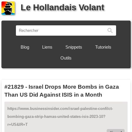
Le Hollandais Volant
Recherch
Blog
Liens
Snippets
Tutoriels
Outils
#21829
-
Israel Drops More Bombs in Gaza
Than US Did Against ISIS in a Month
https://www.businessinsider.com/israel-palestine-confilct-
bombing-gaza-strip-hamas-united-states-isis-2023-10?
r=US&IR=T