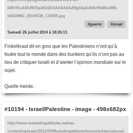
64EHVuA4/U9OSpiB1t2I/AAAAAAAAffg/lApGAHe59eM/w886-
h652/IMG_20140726_133455.jpg
guerre
israel
Samedi 26 juillet 2014 à 18:26:13
Finkelkraut dit en gros que les Palestiniens n’ont qu’à
foutre tout le monde dans des bunkers qu’ils n’ont pas au
lieu de critiquer Israël et d’alerter l’opinion mondiale sur le
sujet.
Quelle merde.
#10194
-
Israel/Palestine - image - 498x682px
http://www.marketingattitude.net/wp-
content/uploads/2011/09/MarketingattitudeAmnestyinternational-