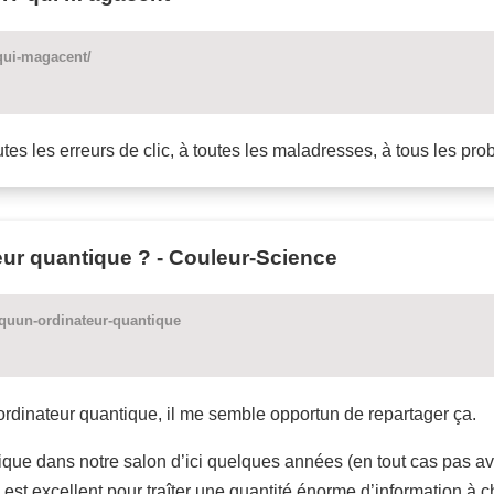
-qui-magacent/
utes les erreurs de clic, à toutes les maladresses, à tous les pro
eur quantique ? - Couleur-Science
-quun-ordinateur-quantique
rdinateur quantique, il me semble opportun de repartager ça.
ique dans notre salon d’ici quelques années (en tout cas pas av
e est excellent pour traîter une quantité énorme d’information à