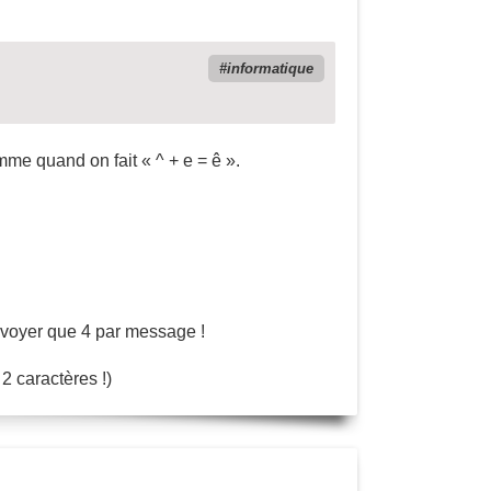
informatique
mme quand on fait « ^ + e = ê ».
 envoyer que 4 par message !
2 caractères !)