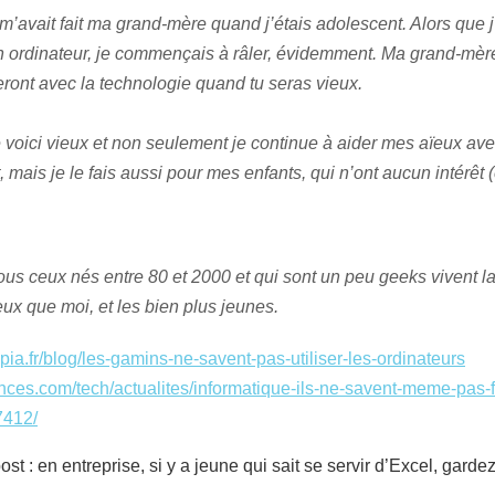
avait fait ma grand-mère quand j’étais adolescent. Alors que j’
ordinateur, je commençais à râler, évidemment. Ma grand-mère m’a
eront avec la technologie quand tu seras vieux.
e voici vieux et non seulement je continue à aider mes aïeux av
mais je le fais aussi pour mes enfants, qui n’ont aucun intérêt
tous ceux nés entre 80 et 2000 et qui sont un peu geeks vivent
ieux que moi, et les bien plus jeunes.
opia.fr/blog/les-gamins-ne-savent-pas-utiliser-les-ordinateurs
nces.com/tech/actualites/informatique-ils-ne-savent-meme-pas-fa
7412/
 : en entreprise, si y a jeune qui sait se servir d’Excel, gardez-l