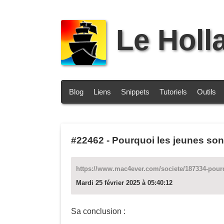
Le Holl
Blog
Liens
Snippets
Tutoriels
Outils
#22462
-
Pourquoi les jeunes son
https://www.mac4ever.com/societe/187334-pourq
Mardi 25 février 2025 à 05:40:12
Sa conclusion :