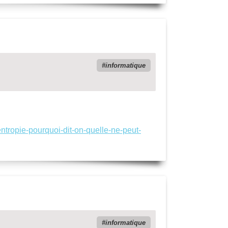
informatique
ntropie-pourquoi-dit-on-quelle-ne-peut-
informatique