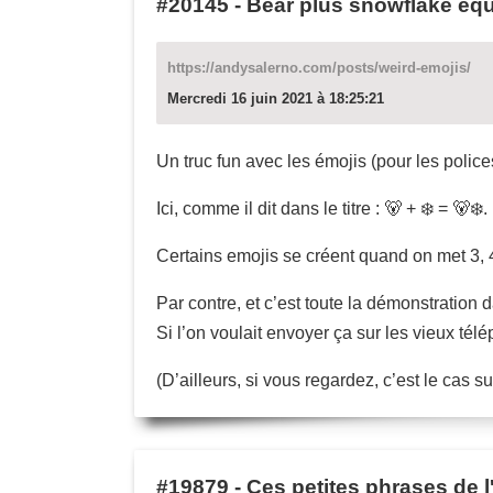
#20145
-
Bear plus snowflake equal
https://andysalerno.com/posts/weird-emojis/
Mercredi 16 juin 2021 à 18:25:21
Un truc fun avec les émojis (pour les police
Ici, comme il dit dans le titre : 🐻 + ❄️ = 🐻‍❄️.
Certains emojis se créent quand on met 3, 4
Par contre, et c’est toute la démonstration d
Si l’on voulait envoyer ça sur les vieux tél
(D’ailleurs, si vous regardez, c’est le cas 
#19879
-
Ces petites phrases de l