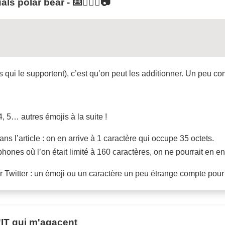
s polar bear - ⌨️🤷🏻‍♂️📷
s qui le supportent), c’est qu’on peut les additionner. Un peu co
, 5… autres émojis à la suite !
ans l’article : on en arrive à 1 caractère qui occupe 35 octets.
éphones où l’on était limité à 160 caractères, on ne pourrait en
sur Twitter : un émoji ou un caractère un peu étrange compte pour 
'IT qui m'agacent