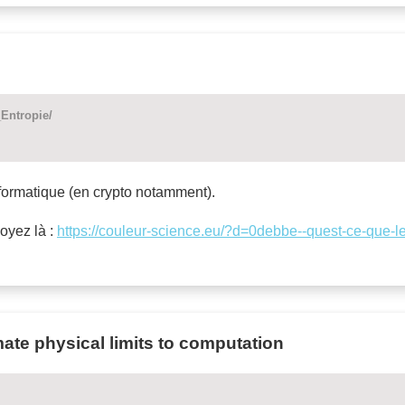
_Entropie/
nformatique (en crypto notamment).
voyez là :
https://couleur-science.eu/?d=0debbe--quest-ce-que-le
ate physical limits to computation