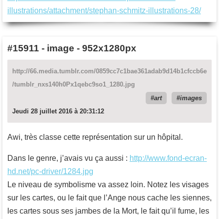
illustrations/attachment/stephan-schmitz-illustrations-28/
#15911
-
image - 952x1280px
http://66.media.tumblr.com/0859cc7c1bae361adab9d14b1cfccb6e
/tumblr_nxs140h0Px1qebc9so1_1280.jpg
art
images
Jeudi 28 juillet 2016 à 20:31:12
Awi, très classe cette représentation sur un hôpital.
Dans le genre, j’avais vu ça aussi :
http://www.fond-ecran-
hd.net/pc-driver/1284.jpg
Le niveau de symbolisme va assez loin. Notez les visages
sur les cartes, ou le fait que l’Ange nous cache les siennes,
les cartes sous ses jambes de la Mort, le fait qu’il fume, les