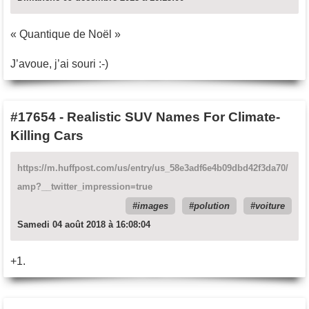
« Quantique de Noël »
J’avoue, j’ai souri :-)
#17654
-
Realistic SUV Names For Climate-
Killing Cars
https://m.huffpost.com/us/entry/us_58e3adf6e4b09dbd42f3da70/
amp?__twitter_impression=true
images
polution
voiture
Samedi 04 août 2018 à 16:08:04
+1.