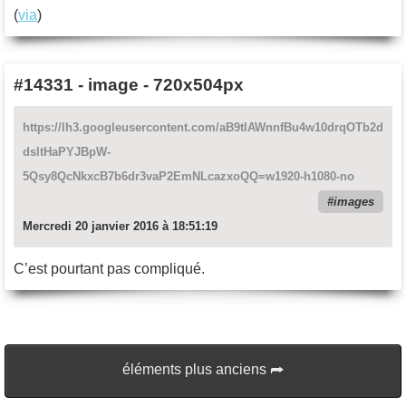
(
via
)
#14331
-
image - 720x504px
https://lh3.googleusercontent.com/aB9tlAWnnfBu4w10drqOTb2d
dsltHaPYJBpW-
5Qsy8QcNkxcB7b6dr3vaP2EmNLcazxoQQ=w1920-h1080-no
images
Mercredi 20 janvier 2016 à 18:51:19
C’est pourtant pas compliqué.
éléments plus anciens