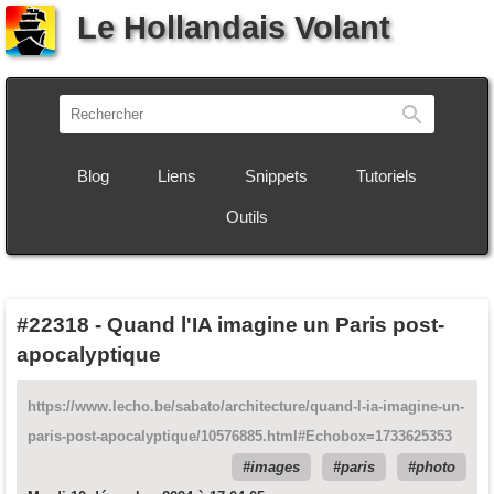
Le Hollandais Volant
Recherch
Blog
Liens
Snippets
Tutoriels
Outils
#22318
-
Quand l'IA imagine un Paris post-
apocalyptique
https://www.lecho.be/sabato/architecture/quand-l-ia-imagine-un-
paris-post-apocalyptique/10576885.html#Echobox=1733625353
images
paris
photo