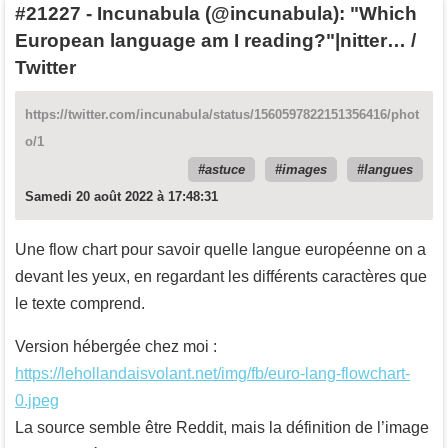
#21227
-
Incunabula (@incunabula): "Which
European language am I reading?"|nitter… /
Twitter
https://twitter.com/incunabula/status/1560597822151356416/phot
o/1
astuce
images
langues
Samedi 20 août 2022 à 17:48:31
Une flow chart pour savoir quelle langue européenne on a
devant les yeux, en regardant les différents caractères que
le texte comprend.
Version hébergée chez moi :
https://lehollandaisvolant.net/img/fb/euro-lang-flowchart-
0.jpeg
La source semble être Reddit, mais la définition de l’image