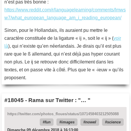
n’est pas très bonne :
https://www.reddit.com/r/languagelearning/comments/lmws
w7/what_european_language_am_i_reading_european/
Sinon, pour le Hollandais, ils auraient pu mettre le
caractère constituée de la ligature « ij », soit le « ĳ » (
voir
là
), qui n’existe qu’en néerlandais. Je dirais qu’il est plus
rare que le ß allemand, qui n’est déjà pas hyper courant
non plus. Le ĳ se retrouve donc difficilement dans les
textes, et on passe vite à côté. Plus que le « -ieuw » qu’ils
proposent.
#18045
-
Rama sur Twitter : "… "
https://twitter.com/photos_floues/status/1071458403212505088
fun
images
nowel
science
Dimanche 09 décembre 2018 à 16:13:00