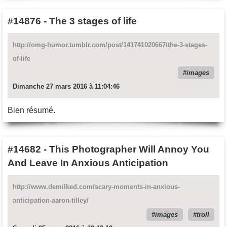
#14876
-
The 3 stages of life
http://omg-humor.tumblr.com/post/141741020667/the-3-stages-
of-life
images
Dimanche 27 mars 2016 à 11:04:46
Bien résumé.
#14682
-
This Photographer Will Annoy You
And Leave In Anxious Anticipation
http://www.demilked.com/scary-moments-in-anxious-
anticipation-aaron-tilley/
images
troll