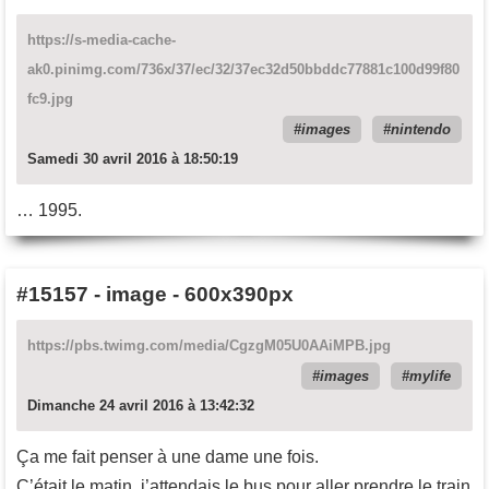
https://s-media-cache-
ak0.pinimg.com/736x/37/ec/32/37ec32d50bbddc77881c100d99f80
fc9.jpg
images
nintendo
Samedi 30 avril 2016 à 18:50:19
… 1995.
#15157
-
image - 600x390px
https://pbs.twimg.com/media/CgzgM05U0AAiMPB.jpg
images
mylife
Dimanche 24 avril 2016 à 13:42:32
Ça me fait penser à une dame une fois.
C’était le matin, j’attendais le bus pour aller prendre le train