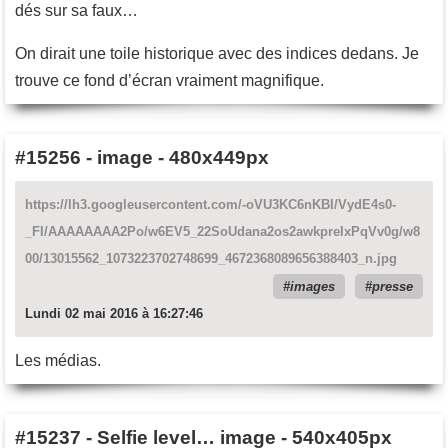
dés sur sa faux…
On dirait une toile historique avec des indices dedans. Je
trouve ce fond d’écran vraiment magnifique.
#15256
-
image - 480x449px
https://lh3.googleusercontent.com/-oVU3KC6nKBI/VydE4s0-
_FI/AAAAAAAA2Po/w6EV5_22SoUdana2os2awkpreIxPqVv0g/w8
00/13015562_1073223702748699_4672368089656388403_n.jpg
images
presse
Lundi 02 mai 2016 à 16:27:46
Les médias.
#15237
-
Selfie level… image - 540x405px