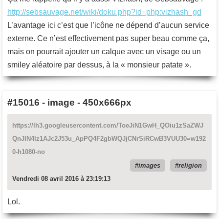
http://sebsauvage.net/wiki/doku.php?id=php:vizhash_gd
L’avantage ici c’est que l’icône ne dépend d’aucun service
externe. Ce n’est effectivement pas super beau comme ça,
mais on pourrait ajouter un calque avec un visage ou un
smiley aléatoire par dessus, à la « monsieur patate ».
#15016
-
image - 450x666px
https://lh3.googleusercontent.com/ToeJiN1GwH_QOiu1zSaZWJ
QnJlN4lz1AJc2J53u_ApPQ4F2gbWQJjCNrSiRCwB3VUU30=w192
0-h1080-no
images
religion
Vendredi 08 avril 2016 à 23:19:13
Lol.