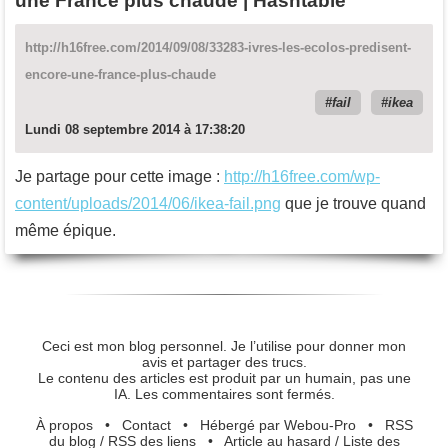
une France plus chaude | Hashtable
http://h16free.com/2014/09/08/33283-ivres-les-ecolos-predisent-
encore-une-france-plus-chaude
fail
ikea
Lundi 08 septembre 2014 à 17:38:20
Je partage pour cette image :
http://h16free.com/wp-
content/uploads/2014/06/ikea-fail.png
que je trouve quand
même épique.
Ceci est mon blog personnel. Je l’utilise pour donner mon
avis et partager des trucs.
Le contenu des articles est produit par un humain, pas une
IA. Les commentaires sont fermés.
À propos
•
Contact
•
Hébergé par Webou-Pro
•
RSS
du blog
/
RSS des liens
•
Article au hasard
/
Liste des