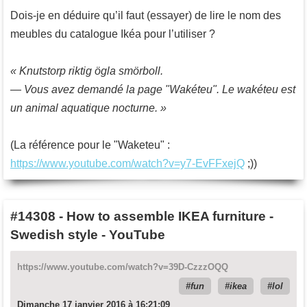
Dois-je en déduire qu’il faut (essayer) de lire le nom des
meubles du catalogue Ikéa pour l’utiliser ?
« Knutstorp riktig ögla smörboll.
— Vous avez demandé la page "Wakéteu". Le wakéteu est
un animal aquatique nocturne. »
(La référence pour le "Waketeu" :
https://www.youtube.com/watch?v=y7-EvFFxejQ
;))
#14308
-
How to assemble IKEA furniture -
Swedish style - YouTube
https://www.youtube.com/watch?v=39D-CzzzOQQ
fun
ikea
lol
Dimanche 17 janvier 2016 à 16:21:09