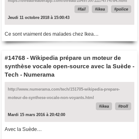
https://threadreaderapp.com/thread/1049759711174774784.html
fail
ikea
police
Jeudi 11 octobre 2018 à 15:00:43
Ce sont vraiment des malades chez Ikea…
#14768
-
Wikipedia prépare un moteur de
synthèse vocale open-source avec la Suède -
Tech - Numerama
http://www.numerama.com/tech/151705-wikipedia-prepare-
moteur-de-synthese-vocale-non-voyants.html
ikea
troll
Mardi 15 mars 2016 à 20:42:00
Avec la Suède…