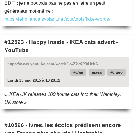
EDIT : je ne pouvais pas ne pas en faire un petit
générateur moi-même :
https://lehollandaisvolant.net/tout/tools/fake-words/
#12523
-
Happy Inside - IKEA cats advert -
YouTube
https://www.youtube.com/watch?v=Z7vXP3tHzhA
chat
ikea
video
Lundi 25 mai 2015 à 18:28:32
«
IKEA UK releases 100 house cats into their Wembley,
UK store
»
#10596
-
Ivres, les écolos prédisent encore