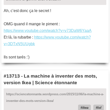
Ah, c’est donc ça le secret !
OMG quand il mange le piment :
https://www.youtube.com/watch?v=v73DaW6YaaA
Et là, la rubarbe :
https://www.youtube.com/watch?
v=3DTxN5UUgbk
Ils sont tarés :')
#13713
-
La machine à inventer des mots,
version Ikea | Science étonnante
https://sciencetonnante.wordpress.com/2015/11/06/la-machine-a-
inventer-des-mots-version-ikea/
ikea
lol