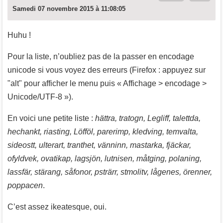
Samedi 07 novembre 2015 à 11:08:05
Huhu !
Pour la liste, n’oubliez pas de la passer en encodage
unicode si vous voyez des erreurs (Firefox : appuyez sur
"alt" pour afficher le menu puis « Affichage > encodage >
Unicode/UTF-8 »).
En voici une petite liste :
hättra, tratogn, Legliff, talettda,
hechankt, riasting, Löfföl, parerimp, kledving, temvalta,
sideostt, ulterart, tranthet, vänninn, mastarka, fjäckar,
ofyldvek, ovatikap, lagsjön, lutnisen, måtging, polaning,
lassfär, stärang, såfonor, psträrr, stmolitv, lågenes, örenner,
poppacen
.
C’est assez ikeatesque, oui.