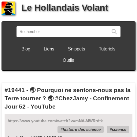
Le Hollandais Volant
Recherch
Blog
Liens
Snippets
Tutoriels
Outils
#19441
-
🌏 Pourquoi ne sentons-nous pas la
Terre tourner ? 🌏 #ChezJamy - Confinement
Jour 52 - YouTube
https://www.youtube.com/watch?v=mNA-MWRrdtk
histoire des science
science