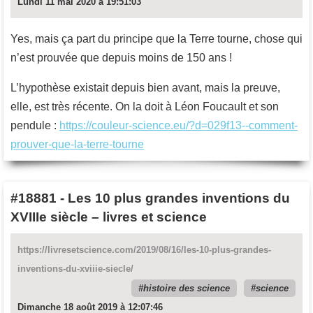
Lundi 11 mai 2020 à 19:51:03
Yes, mais ça part du principe que la Terre tourne, chose qui
n’est prouvée que depuis moins de 150 ans !
L’hypothèse existait depuis bien avant, mais la preuve,
elle, est très récente. On la doit à Léon Foucault et son
pendule :
https://couleur-science.eu/?d=029f13--comment-
prouver-que-la-terre-tourne
#18881
-
Les 10 plus grandes inventions du
XVIIIe siècle – livres et science
https://livresetscience.com/2019/08/16/les-10-plus-grandes-
inventions-du-xviiie-siecle/
histoire des science
science
Dimanche 18 août 2019 à 12:07:46