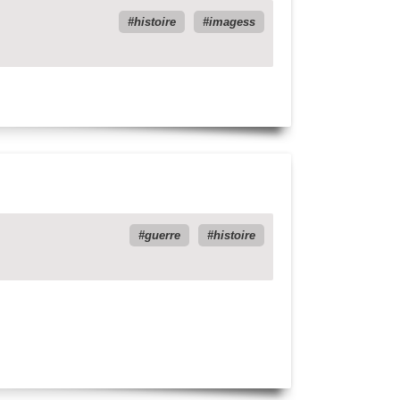
histoire
imagess
guerre
histoire