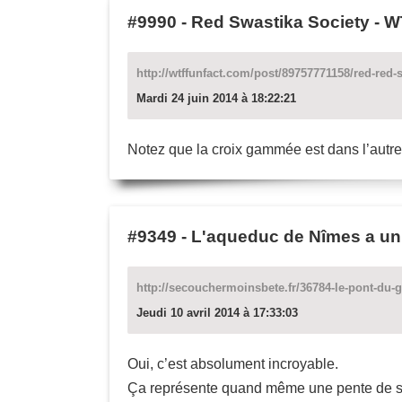
#9990
-
Red Swastika Society - W
http://wtffunfact.com/post/89757771158/red-red-
Mardi 24 juin 2014 à 18:22:21
Notez que la croix gammée est dans l’autre 
#9349
-
L'aqueduc de Nîmes a un 
http://secouchermoinsbete.fr/36784-le-pont-du-g
Jeudi 10 avril 2014 à 17:33:03
Oui, c’est absolument incroyable.
Ça représente quand même une pente de 