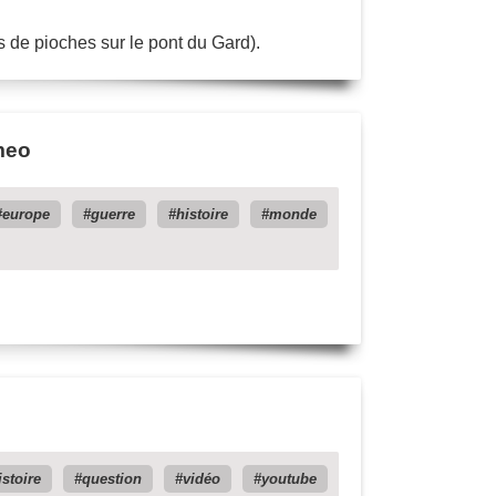
ps de pioches sur le pont du Gard).
meo
europe
guerre
histoire
monde
istoire
question
vidéo
youtube