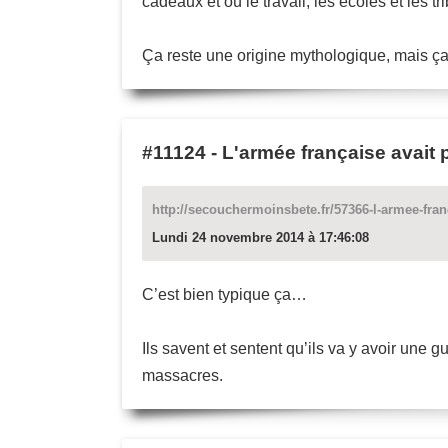
cadeaux et où le travail, les écoles et les 
Ça reste une origine mythologique, mais ça 
#11124
-
L'armée française avait 
http://secouchermoinsbete.fr/57366-l-armee-fran
Lundi 24 novembre 2014 à 17:46:08
C’est bien typique ça…
Ils savent et sentent qu’ils va y avoir une gu
massacres.