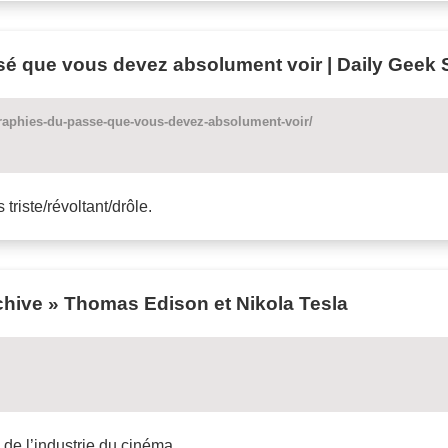
sé que vous devez absolument voir | Daily Geek
raphies-du-passe-que-vous-devez-absolument-voir/
 triste/révoltant/drôle.
rchive » Thomas Edison et Nikola Tesla
l de l’industrie du cinéma.