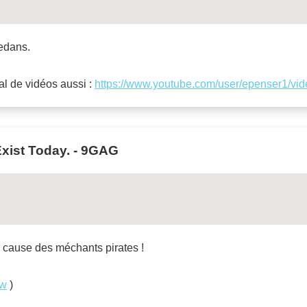
dedans.
l de vidéos aussi :
https://www.youtube.com/user/epenser1/vi
xist Today. - 9GAG
 à cause des méchants pirates !
Pw
)