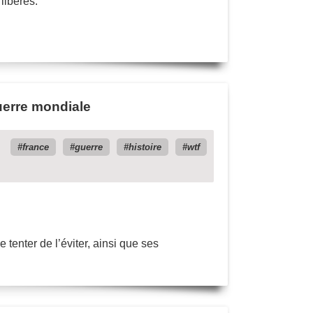
libérés.
Guerre mondiale
france
guerre
histoire
wtf
e tenter de l’éviter, ainsi que ses