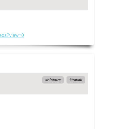
deos?view=0
histoire
travail