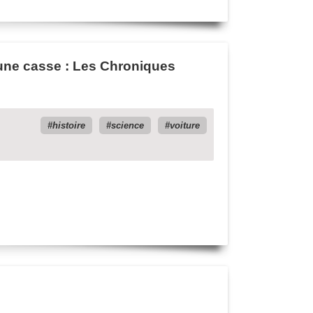
d’une casse : Les Chroniques
histoire
science
voiture