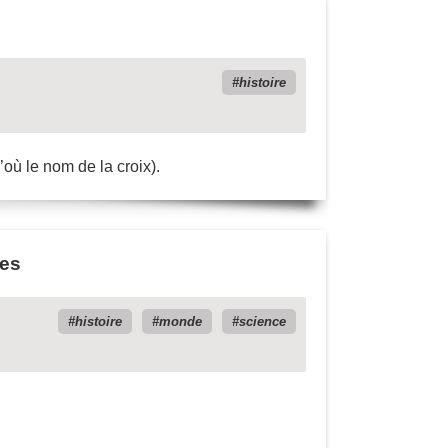
histoire
où le nom de la croix).
res
histoire
monde
science