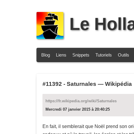
Le Holl
Blog
Liens
Snippets
Tutoriels
Outils
#11392
-
Saturnales — Wikipédia
https://fr.wikipedia.org/wiki/Saturnales
Mercredi 07 janvier 2015 à 20:40:25
En fait, il semblerait que Noël prend son o