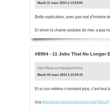
Mardi 11 mars 2014 à 13:24:04
Belle explication, avec pas mal d’histoire 
Et sinon la chaine youtube du mec a pas ma
#8954
-
11 Jobs That No Longer E
http://9gag.com/gag/azbZxmq
Mardi 04 mars 2014 à 14:54:15
Et si ces métiers n’existent plus, c’est tout
(via
http://links.kevinvuilleumier.net/?6uUj