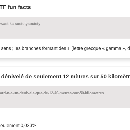
TF fun facts
swastika-societysociety
sens ; les branches formant des 𝚪 (lettre grecque « gamma », d’
dénivelé de seulement 12 mètres sur 50 kilomèt
ard-n-a-un-denivele-que-de-12-40-metres-sur-50-kilometres
seulement 0,023%.